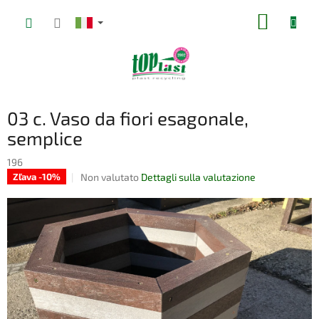
Vai
CARRE
al
contenuto
DELLA
SPESA
03 c. Vaso da fiori esagonale,
semplice
196
La
Non valutato
Dettagli sulla valutazione
Zľava -10%
valutazione
media
del
prodotto
è
0,0
su
5
stelle.