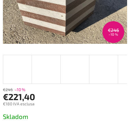
€246
–10 %
€246
–10 %
€221,40
€180 IVA esclusa
Prezzo
Skladom
della
misura: