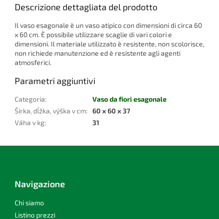
Descrizione dettagliata del prodotto
Il vaso esagonale è un vaso atipico con dimensioni di circa 60
x 60 cm. È possibile utilizzare scaglie di vari colori e
dimensioni. Il materiale utilizzato è resistente, non scolorisce,
non richiede manutenzione ed è resistente agli agenti
atmosferici.
Parametri aggiuntivi
Categoria
:
Vaso da fiori esagonale
Šírka, dĺžka, výška v cm
:
60 x 60 x 37
Váha v kg
:
31
P
i
è
d
Navigazione
i
p
Chi siamo
a
Listino prezzi