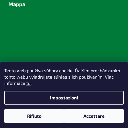
Mappa
Tento web používa súbory cookie. Ďalším prechádzaním
tohto webu vyjadrujete súhlas s ich používaním. Viac
informácií
tu
.
Impostazioni
Creato da Shoptet
Rifiuto
Accettare
Copyright 2026
TOPlast, a.s.
. Tutti i diritti riservati.