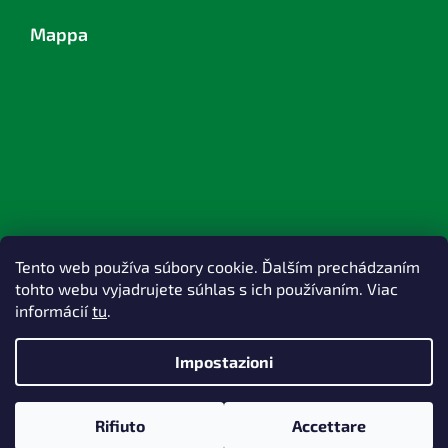
Mappa
Tento web používa súbory cookie. Ďalším prechádzaním
tohto webu vyjadrujete súhlas s ich používaním. Viac
informácií
tu
.
Impostazioni
Creato da Shoptet
Rifiuto
Accettare
Copyright 2026
TOPlast, a.s.
. Tutti i diritti riservati.