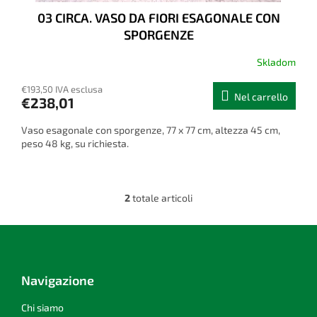
03 CIRCA. VASO DA FIORI ESAGONALE CON
SPORGENZE
Skladom
€193,50 IVA esclusa
Nel carrello
€238,01
Vaso esagonale con sporgenze, 77 x 77 cm, altezza 45 cm,
peso 48 kg, su richiesta.
2
totale articoli
C
o
n
P
t
i
r
è
o
d
Navigazione
l
i
l
p
Chi siamo
i