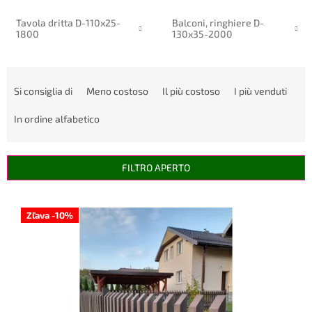
Tavola dritta D-110x25-
Balconi, ringhiere D-
1800
130x35-2000
O
r
Si consiglia di
Meno costoso
Il più costoso
I più venduti
d
i
In ordine alfabetico
n
a
m
FILTRO APERTO
e
n
E
t
l
Zľava -10%
o
e
d
n
e
c
i
o
p
d
r
e