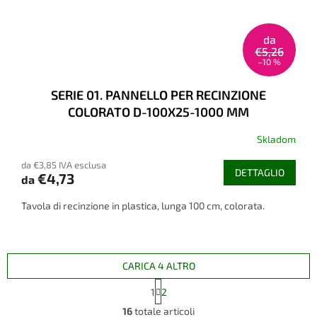
da
€5,26
–10 %
SERIE 01. PANNELLO PER RECINZIONE
COLORATO D-100X25-1000 MM
Skladom
da €3,85 IVA esclusa
DETTAGLIO
€4,73
da
Tavola di recinzione in plastica, lunga 100 cm, colorata.
CARICA 4 ALTRO
P
1
2
a
C
g
16
totale articoli