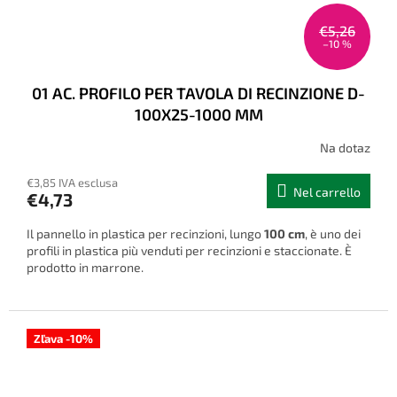
€5,26
–10 %
01 AC. PROFILO PER TAVOLA DI RECINZIONE D-
100X25-1000 MM
Na dotaz
La
valutazione
€3,85 IVA esclusa
media
Nel carrello
€4,73
del
prodotto
Il pannello in plastica per recinzioni, lungo
100 cm
, è uno dei
è
profili in plastica più venduti per recinzioni e staccionate. È
4,0
prodotto in marrone.
su
5
stelle.
Zľava -10%