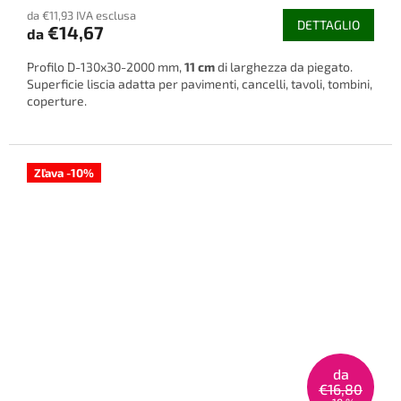
da €11,93 IVA esclusa
DETTAGLIO
€14,67
da
Profilo D-130x30-2000 mm,
11 cm
di larghezza da piegato.
Superficie liscia adatta per pavimenti, cancelli, tavoli, tombini,
coperture.
Zľava -10%
da
€16,80