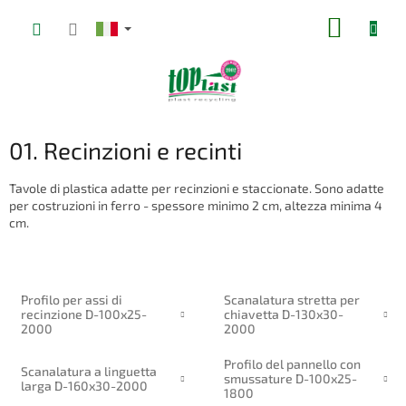
Vai
CARRE
al
contenuto
DELLA
SPESA
01. Recinzioni e recinti
Tavole di plastica adatte per recinzioni e staccionate.
Sono adatte
per costruzioni in ferro - spessore minimo 2 cm, altezza minima 4
cm.
Profilo per assi di
Scanalatura stretta per
recinzione D-100x25-
chiavetta D-130x30-
2000
2000
Profilo del pannello con
Scanalatura a linguetta
smussature D-100x25-
larga D-160x30-2000
1800