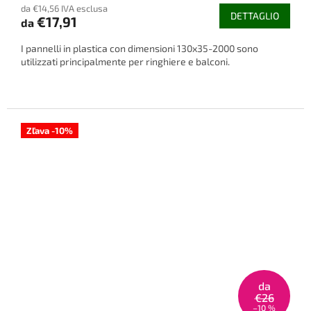
da €14,56 IVA esclusa
media
DETTAGLIO
€17,91
da
del
prodotto
I pannelli in plastica con dimensioni 130x35-2000 sono
è
utilizzati principalmente per ringhiere e balconi.
3,5
su
5
stelle.
Zľava -10%
da
€26
–10 %