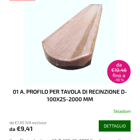
da
€10,46
fino a
–10 %
01 A. PROFILO PER TAVOLA DI RECINZIONE D-
100X25-2000 MM
Skladom
La
valutazione
da €7,65 IVA esclusa
media
DETTAGLIO
€9,41
da
del
prodotto