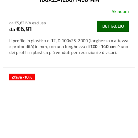
Skladom
La
valutazione
da €5,62 IVA esclusa
media
DETTAGLIO
€6,91
da
del
prodotto
Il profilo in plastica n. 12, D-100x25-2000 (larghezza x altezza
è
x profondità) in mm, con una lunghezza di
120 - 140 cm
, è uno
3,7
dei profili in plastica più venduti per recinzioni e divisori.
su
5
stelle.
Zľava -10%