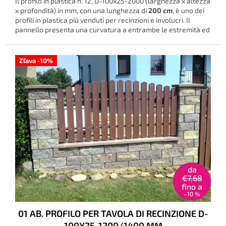
Il profilo in plastica n. 12, D-100x25-2000 (larghezza x altezza
è
x profondità) in mm, con una lunghezza di
200 cm
, è uno dei
3,6
profili in plastica più venduti per recinzioni e involucri. Il
su
pannello presenta una curvatura a entrambe le estremità ed
5
è profilato.
stelle.
Zľava -10%
da
€7,68
fino a
–10 %
01 AB. PROFILO PER TAVOLA DI RECINZIONE D-
100X25-1200/1400 MM