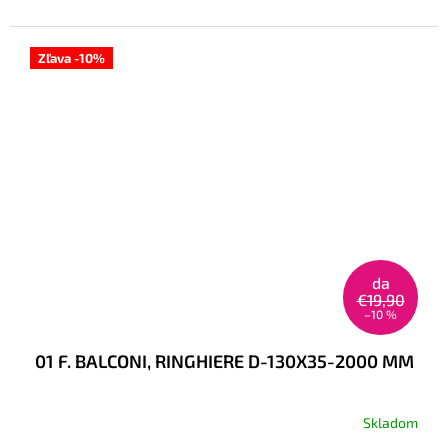
Zľava -10%
da
€19,90
–10 %
01 F. BALCONI, RINGHIERE D-130X35-2000 MM
Skladom
La
valutazione