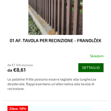
o
i
d
p
o
r
t
o
t
d
i
o
t
01 AF. TAVOLA PER RECINZIONE - FRANOLČEK
t
i
Skladom
da €7 IVA esclusa
DETTAGLIO
€8,61
da
Le patatine fritte possono essere tagliate alla lunghezza
desiderata. Rappresentano un'alternativa alla tavola di
recinzione.
Zľava -10%