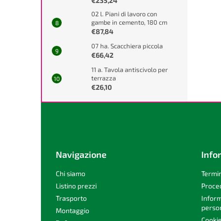
€235,24
02 l. Piani di lavoro con
gambe in cemento, 180 cm
€87,84
07 ha. Scacchiera piccola
€66,42
11 a. Tavola antiscivolo per
terrazza
€26,10
P
i
è
d
i
Navigazione
Info
p
a
Chi siamo
Termin
g
Listino prezzi
Proce
i
Trasporto
Inform
n
person
Montaggio
a
Cooki