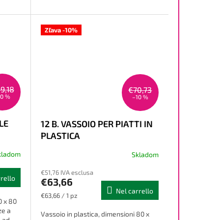
Zľava -10%
9,18
€70,73
10 %
–10 %
LE
12 B. VASSOIO PER PIATTI IN
PLASTICA
kladom
Skladom
€51,76 IVA esclusa
rello
€63,66
Nel carrello
Prezzo
€63,66 / 1 pz
0 x 80
della
ze a
misura:
Vassoio in plastica, dimensioni 80 x
o ad