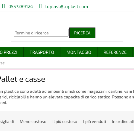
0557289124
toplast@toplast.com
RICERCA
O PREZZI
TRASPORTO
MONTAGGIO
REFERENZE
sse
Pallet e casse
t in plastica sono adatti ad ambienti umidi come magazzini, cantine, vani t
rici, riciclabili e hanno un'elevata capacita di carico statico. Possono an
oni.
siglia di
Meno costoso
Il più costoso
I più venduti
In ordine al