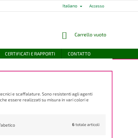
Italiano
Accesso
CARRELLO
Carrello vuoto
DELLA
SPESA
CERTIFICATI E RAPPORTI
CONTATTO
ecnici e scaffalature. Sono resistenti agli agenti
che essere realizzati su misura in vari colori e
6
totale articoli
fabetico