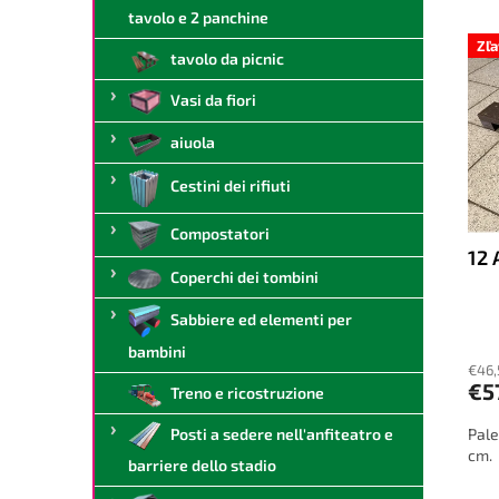
a
tavolo e 2 panchine
E
n
l
l
a
Zľ
tavolo da picnic
e
e
m
n
e
Vasi da fiori
c
n
o
t
aiuola
d
o
Cestini dei rifiuti
e
d
i
e
Compostatori
p
i
12
r
p
Coperchi dei tombini
o
r
d
o
Sabbiere ed elementi per
o
d
bambini
t
o
€46,
t
t
€5
Treno e ricostruzione
i
t
Posti a sedere nell'anfiteatro e
Pale
i
cm.
barriere dello stadio