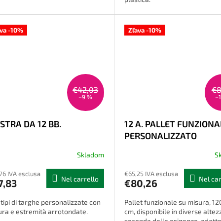
ava -10%
Zľava -10%
€42,03
€8
–9 %
–
STRA DA 12 BB.
12 A. PALLET FUNZIONA
PERSONALIZZATO
Skladom
S
76 IVA esclusa
€65,25 IVA esclusa
Nel carrello
Nel car
7,83
€80,26
 tipi di targhe personalizzate con
Pallet funzionale su misura, 12
tura e estremità arrotondate.
cm, disponibile in diverse altez
seconda delle esigenze, adatt