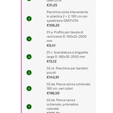
GRATUITA
€31,25
Panchina corta interamente
in plastica 2 + 2, 100 cm con
spedizione GRATUITA
€106,25
01 a. Profilo per tavola di
recinzione D-100x25-2000
mm
€9,41
01 c. Scanalatura a linguetta
larga D-160x30-2000 mm
€15,12
02 ck. Panchina per bambini
piccoli
€143,91
02 da. Panca senza schienale
180 cm, vari colori
€196,50
02 eb. Panca senza
schienale, prismatica
colorata