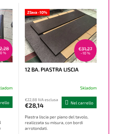
Zľava -10%
2,28
€31,27
10 %
–10 %
12 BA. PIASTRA LISCIA
kladom
Skladom
€22,88 IVA esclusa
rello
Nel carrello
€28,14
Piastra liscia per piano del tavolo,
l
realizzata su misura, con bordi
n
arrotondati.