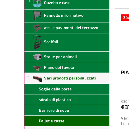
Gazebo e case
Pannello informativo
Zľ
assi e pavimenti del terrazzo
Scaffali
Stalle per animali
Piano del tavolo
PIA
Vari prodotti personalizzati
Soglie della porta
sdraio di plastica
€30,
€3
Barriere di neve
Vari
Pallet e casse
fini