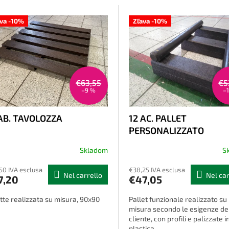
ava -10%
Zľava -10%
€63,55
€5
–9 %
–
 AB. TAVOLOZZA
12 AC. PALLET
PERSONALIZZATO
Skladom
S
50 IVA esclusa
€38,25 IVA esclusa
Nel carrello
Nel car
7,20
€47,05
tte realizzata su misura, 90x90
Pallet funzionale realizzato su
misura secondo le esigenze de
cliente, con profili e palizzate i
plastica.