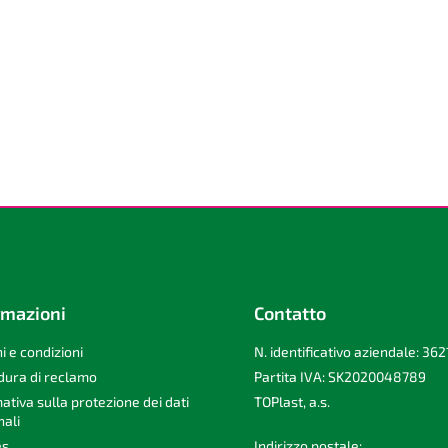
rmazioni
Contatto
i e condizioni
N. identificativo aziendale: 36
dura di reclamo
Partita IVA: SK2020048789
ativa sulla protezione dei dati
TOPlast, a.s.
ali
es
Indirizzo postale: