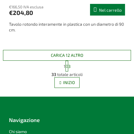
€166,50 IVA esclusa
Nel carrello
€204,80
Tavolo rotondo interamente in plastica con un diametro di 90
cm.
CARICA 12 ALTRO
P
1
3
a
C
g
33
totale articoli
o
i
n
INIZIO
n
t
a
r
z
i
P
o
o
l
i
n
l
è
e
i
d
Navigazione
d
i
e
p
Chi siamo
l