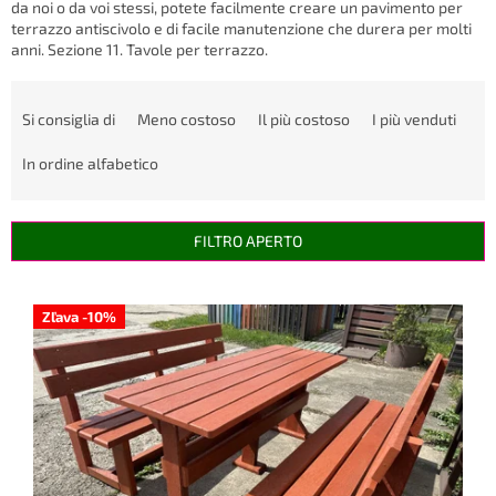
da noi o da voi stessi, potete facilmente creare un pavimento per
terrazzo antiscivolo e di facile manutenzione che durera per molti
anni. Sezione 11. Tavole per terrazzo.
O
r
Si consiglia di
Meno costoso
Il più costoso
I più venduti
d
i
In ordine alfabetico
n
a
m
FILTRO APERTO
e
n
E
t
l
Zľava -10%
o
e
d
n
e
c
i
o
p
d
r
e
o
i