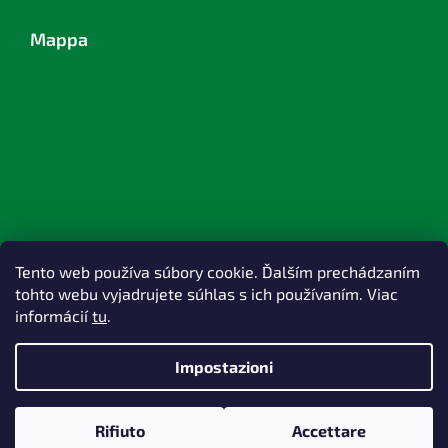
Mappa
Tento web používa súbory cookie. Ďalším prechádzaním
tohto webu vyjadrujete súhlas s ich používaním. Viac
informácií
tu
.
Impostazioni
Creato da Shoptet
Rifiuto
Accettare
Copyright 2026
TOPlast, a.s.
. Tutti i diritti riservati.