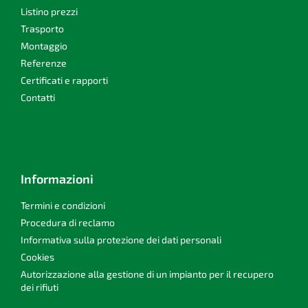
a
l
Listino prezzi
'
g
Trasporto
e
i
Montaggio
l
n
Referenze
e
a
n
Certificati e rapporti
c
Contatti
o
Informazioni
Termini e condizioni
Procedura di reclamo
Informativa sulla protezione dei dati personali
Cookies
Autorizzazione alla gestione di un impianto per il recupero
dei rifiuti