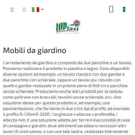
Vai
CARRE
al
contenuto
DELLA
SPESA
Mobili da giardino
L'arredamento da giardino e composto da due panchine e un tavolo.
Possiamo realizzare il prodotto in plastica o legno. Sono disponibili
diverse opzioni: ad esempio, un tavolo classico con due gambe e
due panchine con schienale, oppure un tavolo piu robusto con
quattro gambe realizzate in un prisma pieno di 9x9 cm e panchine
senza schienale. Produciamo anche altri prodotti per la seduta,
come poltrone con braccioli, tavolini senza schienale, ecc. Una
soluzione ideale per questo prodotto e, ad esempio, una
pavimentazione, che forniamo in due o tre tipi di profili, ad esempio
il profilo D-120x40-2200 / larghezza x altezza x profondita /
altezza mm. E una soluzione adatta per terreni inaccessibili di case
di campagna e giardini, dove altrimenti sarebbero necessari altri
lavori di costruzione, e con una tale lastra, realizzata interamente