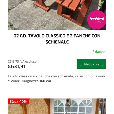
d
p
o
r
t
o
€702,12
t
d
–10 %
i
o
t
02 GD. TAVOLO CLASSICO E 2 PANCHE CON
t
SCHIENALE
i
Skladom
La
valutazione
€513,75 IVA esclusa
media
Nel carrello
€631,91
del
prodotto
Tavolo classico e 2 panche con schienale, varie combinazioni
è
di colori, lunghezza
160 cm
.
5,0
su
5
stelle.
Zľava -10%