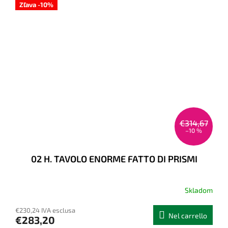
Zľava -10%
€314,67
–10 %
02 H. TAVOLO ENORME FATTO DI PRISMI
Skladom
La
valutazione
€230,24 IVA esclusa
media
Nel carrello
€283,20
del