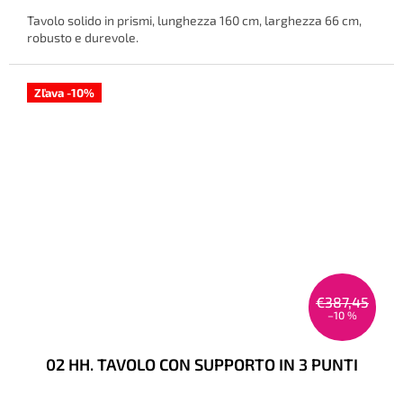
prodotto
Tavolo solido in prismi, lunghezza 160 cm, larghezza 66 cm,
è
robusto e durevole.
3,0
su
5
stelle.
Zľava -10%
€387,45
–10 %
02 HH. TAVOLO CON SUPPORTO IN 3 PUNTI