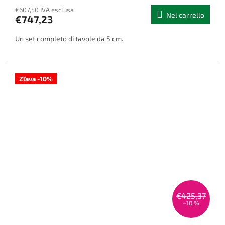
€607,50 IVA esclusa
Nel carrello
€747,23
Un set completo di tavole da 5 cm.
Zľava -10%
€425,37
–10 %