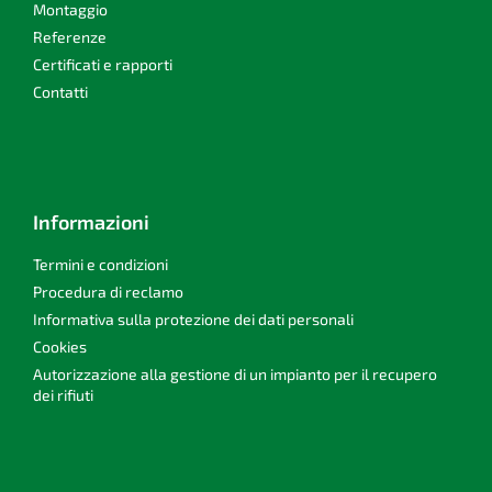
i
Montaggio
l
n
'
Referenze
a
e
Certificati e rapporti
l
Contatti
e
n
c
o
Informazioni
Termini e condizioni
Procedura di reclamo
Informativa sulla protezione dei dati personali
Cookies
Autorizzazione alla gestione di un impianto per il recupero
dei rifiuti