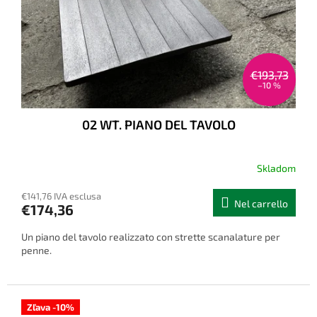
€193,73
–10 %
02 WT. PIANO DEL TAVOLO
Skladom
€141,76 IVA esclusa
Nel carrello
€174,36
Un piano del tavolo realizzato con strette scanalature per
penne.
Zľava -10%