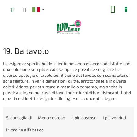
Vai
CARRE
al
contenuto
DELLA
SPESA
19. Da tavolo
Le esigenze specifiche del cliente possono essere soddisfatte con
una soluzione semplice. Ad esempio, e possibile scegliere tra
diverse tipologie di tavole per il piano del tavolo, con scanalature,
scheggiature, in varie dimensioni, dritte, arrotondate e in diversi
colori. Adatte per strutture in metallo o cemento, ma anche in
plastica e legno nel caso di tavoli per interni di bar, ristoranti, hotel
e per i cosiddetti "design in stile inglese" - concept in legno.
O
r
Si consiglia di
Meno costoso
Il più costoso
I più venduti
d
i
In ordine alfabetico
n