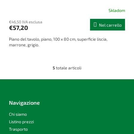
Skladom
€46,50 IVA esclusa
Nel carrello
€57,20
Piano del tavolo, piano, 100 x 80 cm, superficie liscia,
marrone, grigio.
5
totale articoli
C
o
n
P
t
i
r
è
o
d
Navigazione
l
i
l
p
Chi siamo
i
d
a
Listino prezzi
e
g
Trasporto
l