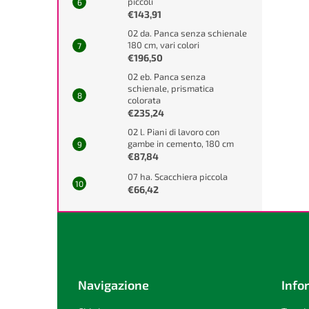
piccoli
€143,91
02 da. Panca senza schienale
180 cm, vari colori
€196,50
02 eb. Panca senza
schienale, prismatica
colorata
€235,24
02 l. Piani di lavoro con
gambe in cemento, 180 cm
€87,84
07 ha. Scacchiera piccola
€66,42
P
i
è
d
i
Navigazione
Info
p