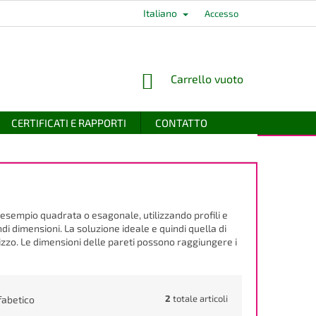
Italiano
Accesso
CARRELLO
Carrello vuoto
DELLA
SPESA
CERTIFICATI E RAPPORTI
CONTATTO
 esempio quadrata o esagonale, utilizzando profili e
andi dimensioni. La soluzione ideale e quindi quella di
izzo. Le dimensioni delle pareti possono raggiungere i
2
totale articoli
fabetico