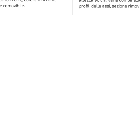
e removibile.
profili delle assi, sezione rimovi
C
o
n
t
r
o
l
l
i
d
e
l
l
'
e
l
e
n
c
o