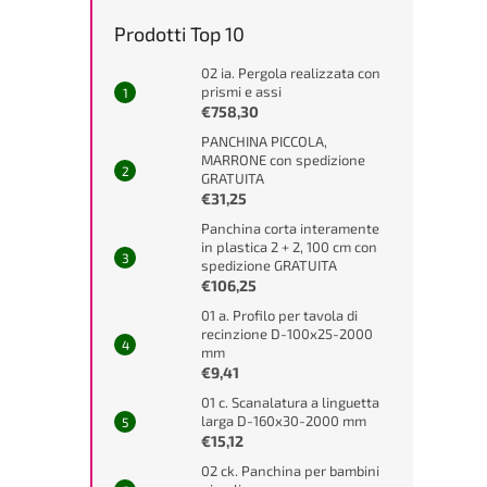
Prodotti Top 10
02 ia. Pergola realizzata con
prismi e assi
€758,30
PANCHINA PICCOLA,
MARRONE con spedizione
GRATUITA
€31,25
Panchina corta interamente
in plastica 2 + 2, 100 cm con
spedizione GRATUITA
€106,25
01 a. Profilo per tavola di
recinzione D-100x25-2000
mm
€9,41
01 c. Scanalatura a linguetta
larga D-160x30-2000 mm
€15,12
02 ck. Panchina per bambini