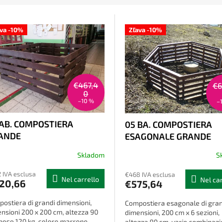
ava -10%
Zľava -10%
€467,4
€6
0
–10 %
–
 AB. COMPOSTIERA
05 BA. COMPOSTIERA
ANDE
ESAGONALE GRANDE
Skladom
S
 IVA esclusa
€468 IVA esclusa
Nel carrello
Nel ca
20,66
€575,64
ostiera di grandi dimensioni,
Compostiera esagonale di gran
nsioni 200 x 200 cm, altezza 90
dimensioni, 200 cm x 6 sezioni,
peso 120 kg, colore marrone,
altezza 90 cm, varie combinazio