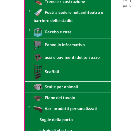
Treno e ricostruzione
part
Posti a sedere nell'anfiteatro e
barriere dello stadio
Gazebo e case
Pannello informativo
assi e pavimenti del terrazzo
Scaffali
Stalle per animali
Piano del tavolo
Vari prodotti personalizzati
Soglie della porta
sdraio di plastica