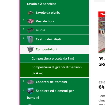
a
i
tavolo e 2 panchine
l
E
n
tavolo da picnic
e
l
a
Zľ
e
m
Vasi da fiori
n
e
c
n
aiuola
o
t
Cestini dei rifiuti
d
o
e
d
Compostatori
i
e
p
i
05
Compostiera piccola da 1 m3
r
p
GR
o
r
Compostiera di grandi dimensioni
d
o
da 4 m3
o
d
t
o
Coperchi dei tombini
€342
t
t
€4
Sabbiere ed elementi per
i
t
Comp
i
bambini
dime
cm, 