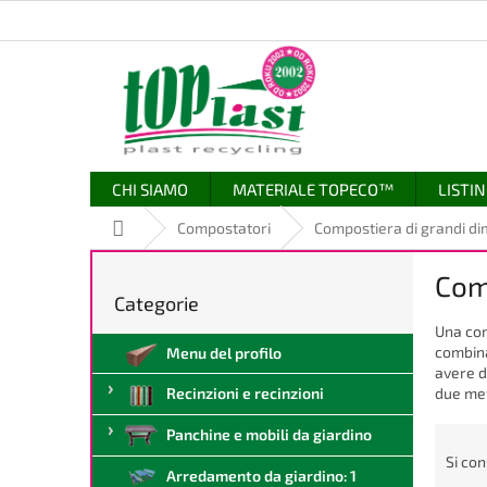
Vai
al
contenuto
CHI SIAMO
MATERIALE TOPECO™
LISTIN
Casa
Compostatori
Compostiera di grandi di
B
Com
a
Categorie
Saltare
r
le
Una com
r
categorie
combinaz
Menu del profilo
a
avere d
l
due met
Recinzioni e recinzioni
a
t
O
Panchine e mobili da giardino
e
r
Si con
r
Arredamento da giardino: 1
d