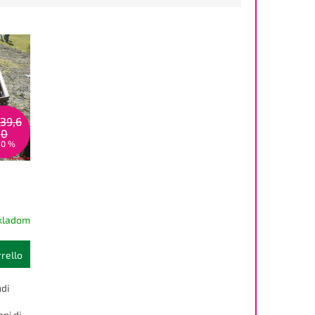
39,6
0
10 %
kladom
rrello
di
ni di