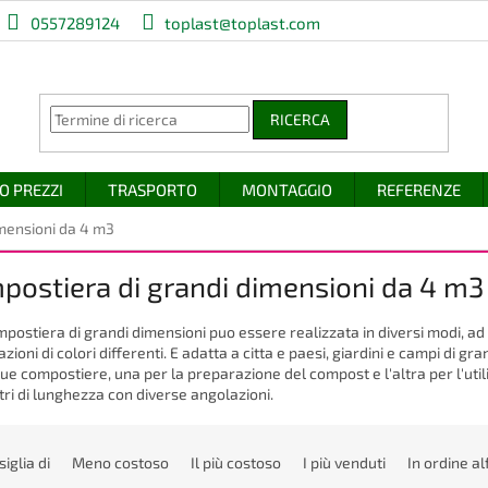
0557289124
toplast@toplast.com
RICERCA
O PREZZI
TRASPORTO
MONTAGGIO
REFERENZE
mensioni da 4 m3
postiera di grandi dimensioni da 4 m3
postiera di grandi dimensioni puo essere realizzata in diversi modi, ad
ioni di colori differenti. E adatta a citta e paesi, giardini e campi di gr
ue compostiere, una per la preparazione del compost e l'altra per l'util
ri di lunghezza con diverse angolazioni.
siglia di
Meno costoso
Il più costoso
I più venduti
In ordine al