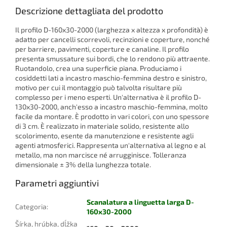
Descrizione dettagliata del prodotto
Il profilo D-160x30-2000 (larghezza x altezza x profondità) è
adatto per cancelli scorrevoli, recinzioni e coperture, nonché
per barriere, pavimenti, coperture e canaline. Il profilo
presenta smussature sui bordi, che lo rendono più attraente.
Ruotandolo, crea una superficie piana. Produciamo i
cosiddetti lati a incastro maschio-femmina destro e sinistro,
motivo per cui il montaggio può talvolta risultare più
complesso per i meno esperti. Un'alternativa è il profilo D-
130x30-2000, anch'esso a incastro maschio-femmina, molto
facile da montare. È prodotto in vari colori, con uno spessore
di 3 cm. È realizzato in materiale solido, resistente allo
scolorimento, esente da manutenzione e resistente agli
agenti atmosferici. Rappresenta un'alternativa al legno e al
metallo, ma non marcisce né arrugginisce. Tolleranza
dimensionale ± 3% della lunghezza totale.
Parametri aggiuntivi
Scanalatura a linguetta larga D-
Categoria
:
160x30-2000
Šírka, hrúbka, dĺžka