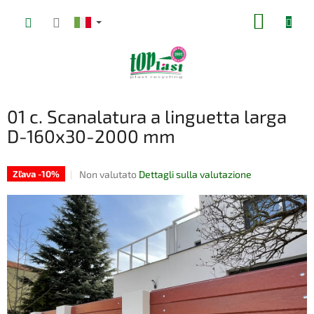
Vai
CARRE
al
contenuto
DELLA
SPESA
01 c. Scanalatura a linguetta larga
D-160x30-2000 mm
La
Non valutato
Dettagli sulla valutazione
Zľava -10%
valutazione
media
del
prodotto
è
0,0
su
5
stelle.