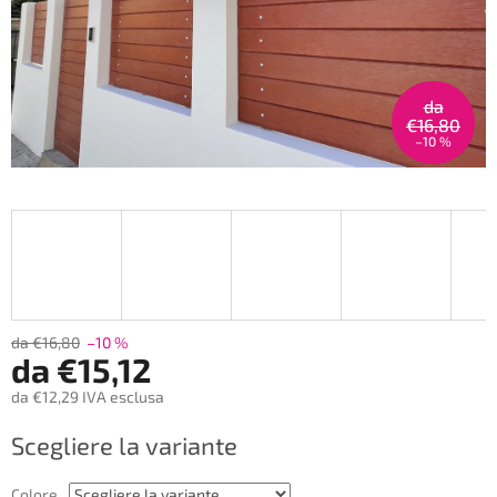
da
€16,80
–10 %
da €16,80
–10 %
da
€15,12
da
€12,29
IVA esclusa
Prezzo
Scegliere la variante
della
misura:
Colore