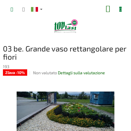
Vai
CARRE
al
contenuto
DELLA
SPESA
03 be. Grande vaso rettangolare per
fiori
193
La
Non valutato
Dettagli sulla valutazione
Zľava -10%
valutazione
media
del
prodotto
è
0,0
su
5
stelle.