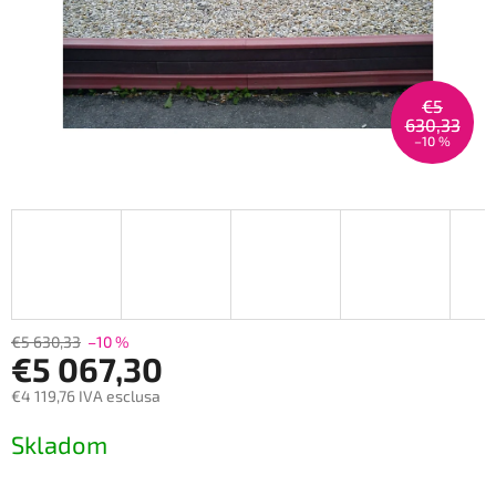
€5
630,33
–10 %
€5 630,33
–10 %
€5 067,30
€4 119,76 IVA esclusa
Prezzo
Skladom
della
misura: