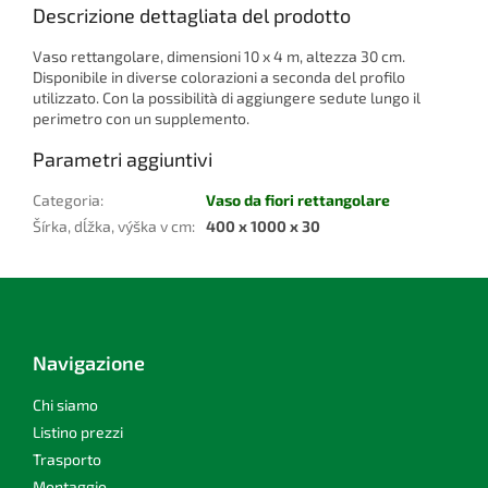
Descrizione dettagliata del prodotto
Vaso rettangolare, dimensioni 10 x 4 m, altezza 30 cm.
Disponibile in diverse colorazioni a seconda del profilo
utilizzato. Con la possibilità di aggiungere sedute lungo il
perimetro con un supplemento.
Parametri aggiuntivi
Categoria
:
Vaso da fiori rettangolare
Šírka, dĺžka, výška v cm
:
400 x 1000 x 30
P
i
è
d
Navigazione
i
p
Chi siamo
a
Listino prezzi
g
Trasporto
i
Montaggio