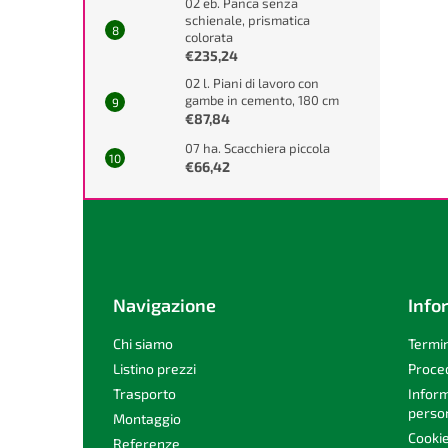
02 eb. Panca senza
schienale, prismatica
colorata
€235,24
02 l. Piani di lavoro con
gambe in cemento, 180 cm
€87,84
07 ha. Scacchiera piccola
€66,42
P
i
è
d
i
Navigazione
Info
p
a
Chi siamo
Termin
g
Listino prezzi
Proce
i
Trasporto
Inform
n
person
Montaggio
a
Cooki
Referenze