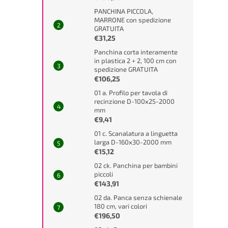
PANCHINA PICCOLA,
MARRONE con spedizione
GRATUITA
€31,25
Panchina corta interamente
in plastica 2 + 2, 100 cm con
spedizione GRATUITA
€106,25
01 a. Profilo per tavola di
recinzione D-100x25-2000
mm
€9,41
01 c. Scanalatura a linguetta
larga D-160x30-2000 mm
€15,12
02 ck. Panchina per bambini
piccoli
€143,91
02 da. Panca senza schienale
180 cm, vari colori
€196,50