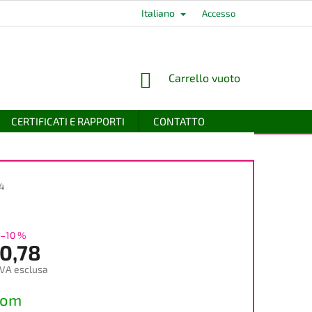
Italiano
Accesso
CARRELLO
Carrello vuoto
DELLA
SPESA
CERTIFICATI E RAPPORTI
CONTATTO
4
–10 %
0,78
IVA esclusa
dom