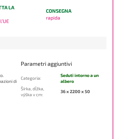
TTA LA
CONSEGNA
rapida
l’UE
Parametri aggiuntivi
o.
Seduti intorno a un
Categoria
:
azioni di
albero
Šírka, dĺžka,
36 x 2200 x 50
výška v cm
: