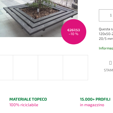
5
misura:
stelle.
Questa s
€267,53
–10 %
120x50-2
20/5 mm,
Informaz
STAM
MATERIALE TOPECO
15.000+ PROFILI
100% riciclabile
in magazzino