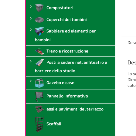
Compostatori
Coperchi dei tombini
Sabbiere ed elementi per
bambini
Desc
Treno e ricostruzione
Des
Posti a sedere nell'anfiteatro e
barriere dello stadio
La s
Dime
Gazebo e case
color
Pannello informativo
assi e pavimenti del terrazzo
Scaffali