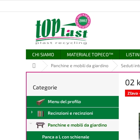
Vai
al
contenuto
CHI SIAMO
MATERIALE TOPECO™
LISTIN
Casa
Panchine e mobili da giardino
Seduti in
B
02 k
a
Categorie
Saltare
r
le
Zľava
r
categorie
Menu del profilo
a
l
Recinzioni e recinzioni
a
t
Panchine e mobili da giardino
e
r
Panca a L con schienale