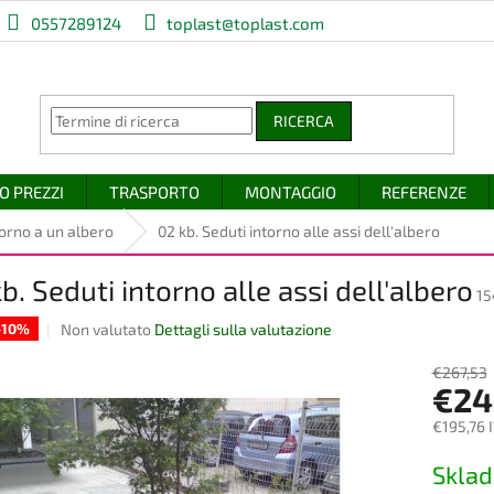
0557289124
toplast@toplast.com
RICERCA
O PREZZI
TRASPORTO
MONTAGGIO
REFERENZE
torno a un albero
02 kb. Seduti intorno alle assi dell'albero
b. Seduti intorno alle assi dell'albero
15
La
Non valutato
Dettagli sulla valutazione
 -10%
valutazione
media
€267,53
€24
del
prodotto
€195,76 
è
0,0
Prezzo
Skla
su
della