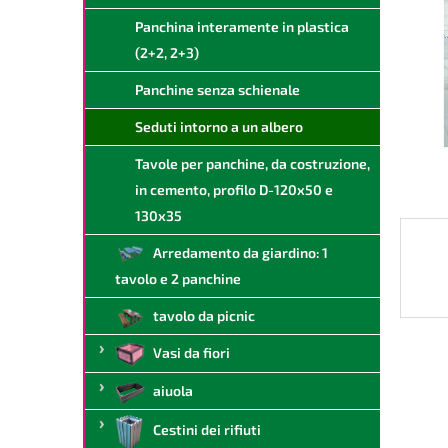
a
Panchina interamente in plastica
l
(2+2, 2+3)
e
Panchine senza schienale
Seduti intorno a un albero
Tavole per panchine, da costruzione,
in cemento, profilo D-120x50 e
130x35
Arredamento da giardino: 1
tavolo e 2 panchine
tavolo da picnic
Vasi da fiori
aiuola
Cestini dei rifiuti