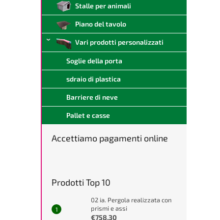
Stalle per animali
Piano del tavolo
Vari prodotti personalizzati
Soglie della porta
sdraio di plastica
Barriere di neve
Pallet e casse
Accettiamo pagamenti online
Prodotti Top 10
02 ia. Pergola realizzata con
prismi e assi
€758,30