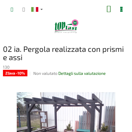
Vai
CARRE
al
contenuto
DELLA
SPESA
02 ia. Pergola realizzata con prismi
e assi
130
La
Non valutato
Dettagli sulla valutazione
Zľava -10%
valutazione
media
del
prodotto
è
0,0
su
5
stelle.