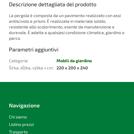
Descrizione dettagliata del prodotto
La pergola è composta da un pavimento realizzato con assi
antiscivolo e prismi. È realizzata in materiale solido,
resistente allo scolorimento, esente da manutenzione e
durevole. È adatta a qualsiasi condizione climatica, giardino o
parco.
Parametri aggiuntivi
Categoria
:
Mobili da giardino
Šírka, dĺžka, výška v cm
:
220 x 200 x 240
P
i
è
d
Navigazione
i
p
Chi siamo
a
Listino prezzi
g
Trasporto