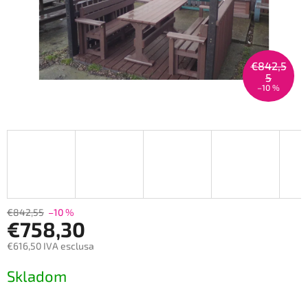
€842,5
5
–10 %
€842,55
–10 %
€758,30
€616,50 IVA esclusa
Prezzo
Skladom
della
misura: