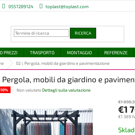
0557289124
toplast@toplast.com
RICERCA
O PREZZI
TRASPORTO
MONTAGGIO
REFERENZE
ine
02 i. Pergola, mobili da giardino e pavimentazione
. Pergola, mobili da giardino e pavime
La
Non valutato
Dettagli sulla valutazione
 -10%
valutazione
media
€1 898,3
€1 
del
prodotto
€1 389 I
è
0,0
Prezzo
Skla
su
della