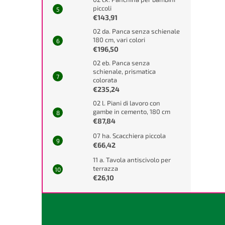
piccoli
€143,91
02 da. Panca senza schienale
180 cm, vari colori
€196,50
02 eb. Panca senza
schienale, prismatica
colorata
€235,24
02 l. Piani di lavoro con
gambe in cemento, 180 cm
€87,84
07 ha. Scacchiera piccola
€66,42
11 a. Tavola antiscivolo per
terrazza
€26,10
P
i
è