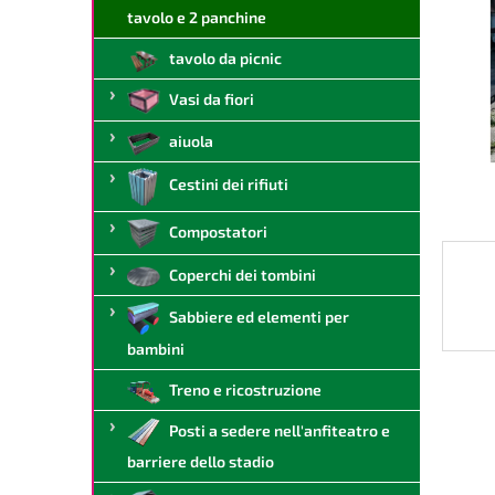
a
tavolo e 2 panchine
l
tavolo da picnic
e
Vasi da fiori
aiuola
Cestini dei rifiuti
Compostatori
Coperchi dei tombini
Sabbiere ed elementi per
bambini
Treno e ricostruzione
Posti a sedere nell'anfiteatro e
barriere dello stadio