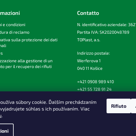
rmazioni
Contatto
i e condizioni
N. identificativo aziendale: 36
dura di reclamo
Partita IVA: SK2020048789
ativa sulla protezione dei dati
TOPlast, a.s.
ali
es
Indirizzo postale:
zzazione alla gestione di un
Werferova 1
to per il recupero dei rifiuti
040 11 Košice
+421 0908 989 410
+421 55 728 91 24
toplast@toplast.com
oužíva súbory cookie. Ďalším prechádzaním
Rifiuto
vyjadrujete súhlas s ich používaním. Viac
u
.
ioni