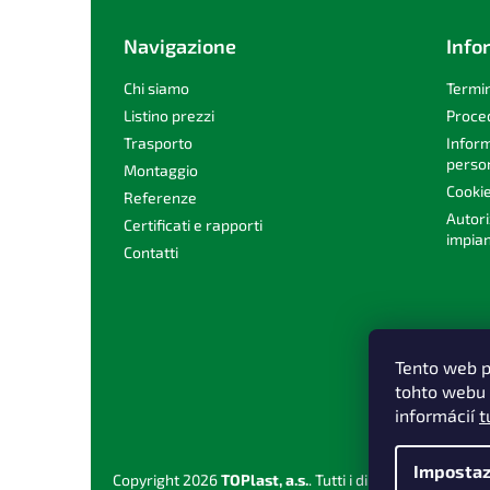
d
i
Navigazione
Info
p
a
Chi siamo
Termin
g
Listino prezzi
Proce
i
Trasporto
Inform
n
person
Montaggio
a
Cooki
Referenze
Autori
Certificati e rapporti
impian
Contatti
Tento web p
tohto webu 
informácií
t
Impostaz
Copyright 2026
TOPlast, a.s.
. Tutti i diritti riservati.