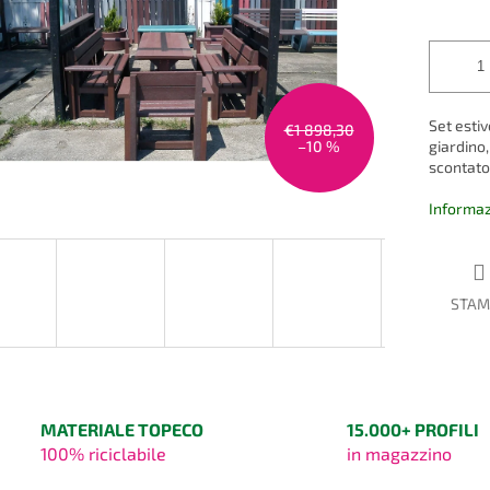
5
misura:
stelle.
Set esti
€1 898,30
–10 %
giardino
scontato
Informaz
STAM
MATERIALE TOPECO
15.000+ PROFILI
100% riciclabile
in magazzino