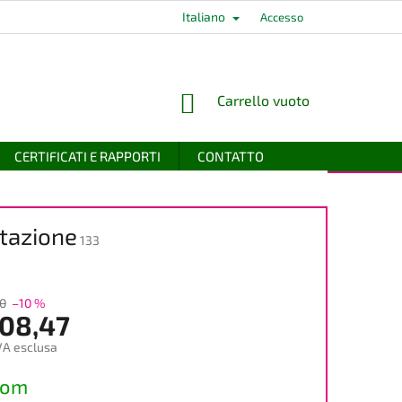
Italiano
Accesso
CARRELLO
Carrello vuoto
DELLA
SPESA
CERTIFICATI E RAPPORTI
CONTATTO
ntazione
133
0
–10 %
708,47
VA esclusa
dom