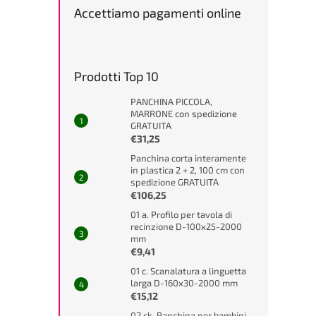
Accettiamo pagamenti online
Prodotti Top 10
PANCHINA PICCOLA,
MARRONE con spedizione
GRATUITA
€31,25
Panchina corta interamente
in plastica 2 + 2, 100 cm con
spedizione GRATUITA
€106,25
01 a. Profilo per tavola di
recinzione D-100x25-2000
mm
€9,41
01 c. Scanalatura a linguetta
larga D-160x30-2000 mm
€15,12
02 ck. Panchina per bambini