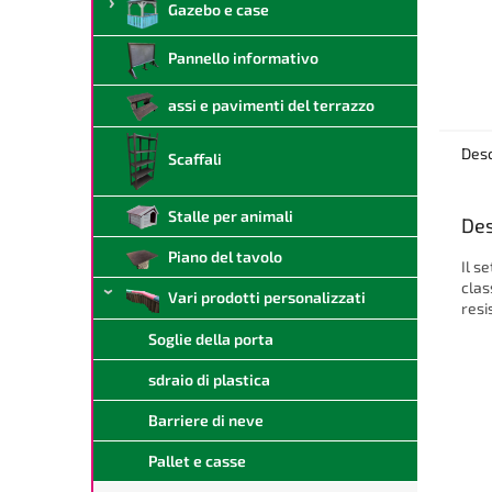
Gazebo e case
Pannello informativo
assi e pavimenti del terrazzo
Desc
Scaffali
Stalle per animali
Des
Piano del tavolo
Il s
clas
Vari prodotti personalizzati
resi
Soglie della porta
sdraio di plastica
Barriere di neve
Pallet e casse