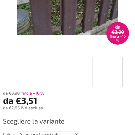
da
€3,90
fino a –10
%
da €3,90
fino a –10 %
da
€3,51
da
€2,85
IVA esclusa
Prezzo
Scegliere la variante
della
misura:
Colore