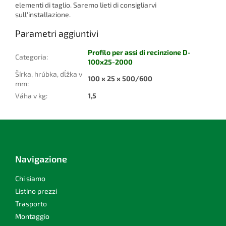
elementi di taglio. Saremo lieti di consigliarvi
sull'installazione.
Parametri aggiuntivi
Profilo per assi di recinzione D-
Categoria
:
100x25-2000
Šírka, hrúbka, dĺžka v
100 x 25 x 500/600
mm
:
Váha v kg
:
1,5
P
i
è
d
Navigazione
i
p
Chi siamo
a
Listino prezzi
g
Trasporto
i
Montaggio
n