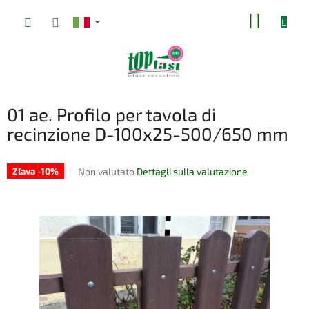
Vai
CARRE
al
contenuto
DELLA
SPESA
01 ae. Profilo per tavola di
recinzione D-100x25-500/650 mm
La
Non valutato
Dettagli sulla valutazione
Zľava -10%
valutazione
media
del
prodotto
è
0,0
su
5
stelle.