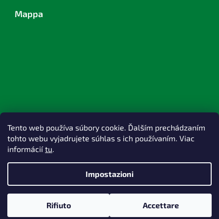
Mappa
Tento web používa súbory cookie. Ďalším prechádzaním
tohto webu vyjadrujete súhlas s ich používaním. Viac
informácií
tu
.
Impostazioni
Creato da Shoptet
Rifiuto
Accettare
Copyright 2026
TOPlast, a.s.
. Tutti i diritti riservati.