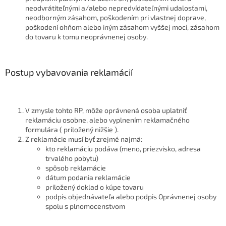
neodvrátiteľnými a/alebo nepredvídateľnými udalosťami,
neodborným zásahom, poškodením pri vlastnej doprave,
poškodení ohňom alebo iným zásahom vyššej moci, zásahom
do tovaru k tomu neoprávnenej osoby.
Postup vybavovania reklamácií
V zmysle tohto RP, môže oprávnená osoba uplatniť
reklamáciu osobne, alebo vyplnením reklamačného
formulára ( priložený nižšie ).
Z reklamácie musí byť zrejmé najmä:
kto reklamáciu podáva (meno, priezvisko, adresa
trvalého pobytu)
spôsob reklamácie
dátum podania reklamácie
priložený doklad o kúpe tovaru
podpis objednávateľa alebo podpis Oprávnenej osoby
spolu s plnomocenstvom