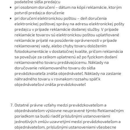
podateľne sídla predajcu
pri osobnom doručení – dátum na kópii reklamácie, ktorým
potvrdí predajca doručenie
pri doručení elektronickou poštou – deň doručenia
elektronickej poštovej správy na adresu elektronickej pošty
predajcu v prípade reklamácie dodanej služby. V prípade
reklamácie tovarov sú elektronickou poštou uplatňované
reklamácie prijaté na posúdenie oprávnenosti v prípade
reklamovanej vady, alebo chyby tovaru doložením
fotodokumentácie v dostatočnej kvalite, pričom reklamácia
sa považuje za celkom uplatnenú až po fyzickom dodaní
reklamovaného tovaru predávajúcemu. Náklady na
doručovanie reklamovaného tovaru do sídla
prevádzkovateľa znáša objednávateľ. Náklady na zaslanie
náhradného tovaru v rovnakom rozsahu späť k
objednávateľovi znáša prevádzkovateľ
Ostatné právne vzťahy medzi prevádzkovateľom a
objednávateľom výslovne neupravené týmto Reklamačným
poriadkom sa budú riadiť príslušnými ustanoveniami
jednotlivých zmlúv uzavretými medzi prevádzkovateľom a
objednávateľom, príslušnými ustanoveniami všeobecne