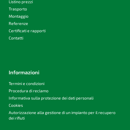
a
Listino prezzi
g
Trasporto
i
Montaggio
n
Referenze
a
Certificati e rapporti
Contatti
Informazioni
Termini e condizioni
Procedura di reclamo
Informativa sulla protezione dei dati personali
Cookies
Autorizzazione alla gestione di un impianto per il recupero
dei rifiuti