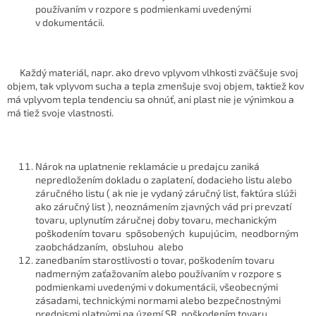
používaním v rozpore s podmienkami uvedenými
v dokumentácii.
Každý materiál, napr. ako drevo vplyvom vlhkosti zväčšuje svoj
objem, tak vplyvom sucha a tepla zmenšuje svoj objem, taktiež kov
má vplyvom tepla tendenciu sa ohnúť, ani plast nie je výnimkou a
má tiež svoje vlastnosti.
Nárok na uplatnenie reklamácie u predajcu zaniká
nepredložením dokladu o zaplatení, dodacieho listu alebo
záručného listu ( ak nie je vydaný záručný list, faktúra slúži
ako záručný list ), neoznámením zjavných vád pri prevzatí
tovaru, uplynutím záručnej doby tovaru, mechanickým
poškodením tovaru spôsobených kupujúcim, neodborným
zaobchádzaním, obsluhou alebo
zanedbaním starostlivosti o tovar, poškodením tovaru
nadmerným zaťažovaním alebo používaním v rozpore s
podmienkami uvedenými v dokumentácii, všeobecnými
zásadami, technickými normami alebo bezpečnostnými
predpismi platnými na území SR, poškodením tovaru