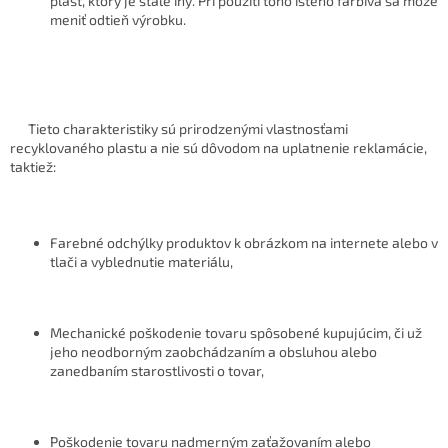
plast, ktorý je stále iný. Pri použití toho istého farbiva sa môže
meniť odtieň výrobku.
Tieto charakteristiky sú prirodzenými vlastnosťami
recyklovaného plastu a nie sú dôvodom na uplatnenie reklamácie,
taktiež:
Farebné odchýlky produktov k obrázkom na internete alebo v
tlači a vyblednutie materiálu,
Mechanické poškodenie tovaru spôsobené kupujúcim, či už
jeho neodborným zaobchádzaním a obsluhou alebo
zanedbaním starostlivosti o tovar,
Poškodenie tovaru nadmerným zaťažovaním alebo