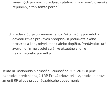
záväzných právnych predpisov platných na území Slovenskej
republiky, a to v tomto poradí.
Predávajúci je oprávnený tento Reklamačný poriadok z
dôvodu zmien právnych predpisov a podnikateľského
prostredia kedykoľvek meniť alebo dopĺňať. Predávajúci určí
zverejnením na svojej stránke aktuálne znenie
Reklamačného poriadku.
Tento RP nadobúda platnosť a účinnosť od
30.9.2025
a plne
nahrádza predchádzajúci RP. Prevádzkovateľ si vyhradzuje právo
zmeniť RP aj bez predchádzajúceho upozornenia.