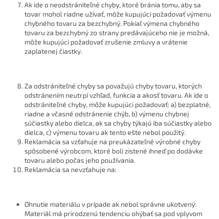
Ak ide o neodstrániteľné chyby, ktoré bránia tomu, aby sa
tovar mohol riadne užívať, môže kupujúci požadovať výmenu
chybného tovaru za bezchybný. Pokiaľ výmena chybného
tovaru za bezchybný zo strany predávajúceho nie je možná,
môže kupujúci požadovať zrušenie zmluvy a vrátenie
zaplatenej čiastky.
Za odstrániteľné chyby sa považujú chyby tovaru, ktorých
odstránením neutrpí vzhľad, funkcia a akosť tovaru. Ak ide o
odstrániteľné chyby, môže kupujúci požadovať: a) bezplatné,
riadne a včasné odstránenie chýb, b) výmenu chybnej
súčiastky alebo dielca, ak sa chyby týkajú iba súčiastky alebo
dielca, c) výmenu tovaru ak tento ešte nebol použitý.
Reklamácia sa vzťahuje na preukázateľné výrobné chyby
spôsobené výrobcom, ktoré boli zistené ihneď po dodávke
tovaru alebo počas jeho používania.
Reklamácia sa nevzťahuje na:
Ohnutie materiálu v prípade ak nebol správne ukotvený:
Materiál má prirodzenú tendenciu ohýbať sa pod vplyvom