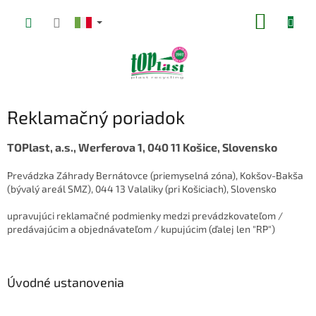
Vai
CARRE
al
contenuto
DELLA
SPESA
Reklamačný poriadok
TOPlast, a.s., Werferova 1, 040 11 Košice, Slovensko
Prevádzka Záhrady Bernátovce (priemyselná zóna), Kokšov-Bakša
(bývalý areál SMZ), 044 13 Valaliky (pri Košiciach), Slovensko
upravujúci reklamačné podmienky medzi prevádzkovateľom /
predávajúcim a objednávateľom / kupujúcim (ďalej len "RP")
Úvodné ustanovenia