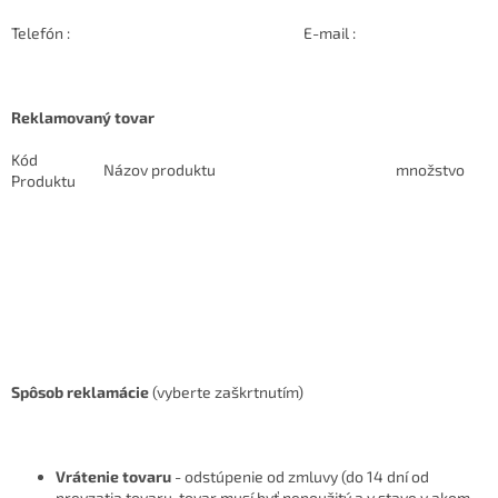
Telefón : E-mail :
Reklamovaný tovar
Kód
Názov produktu
množstvo
Produktu
Spôsob reklamácie
(vyberte zaškrtnutím)
Vrátenie tovaru
- odstúpenie od zmluvy (do 14 dní od
prevzatia tovaru, tovar musí byť nepoužitý a v stave v akom