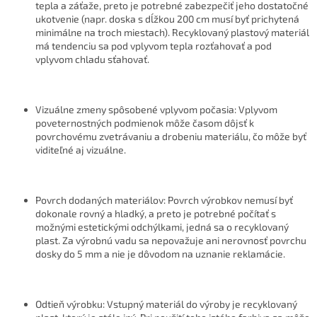
tepla a záťaže, preto je potrebné zabezpečiť jeho dostatočné
ukotvenie (napr. doska s dĺžkou 200 cm musí byť prichytená
minimálne na troch miestach). Recyklovaný plastový materiál
má tendenciu sa pod vplyvom tepla rozťahovať a pod
vplyvom chladu sťahovať.
Vizuálne zmeny spôsobené vplyvom počasia: Vplyvom
poveternostných podmienok môže časom dôjsť k
povrchovému zvetrávaniu a drobeniu materiálu, čo môže byť
viditeľné aj vizuálne.
Povrch dodaných materiálov: Povrch výrobkov nemusí byť
dokonale rovný a hladký, a preto je potrebné počítať s
možnými estetickými odchýlkami, jedná sa o recyklovaný
plast. Za výrobnú vadu sa nepovažuje ani nerovnosť povrchu
dosky do 5 mm a nie je dôvodom na uznanie reklamácie.
Odtieň výrobku: Vstupný materiál do výroby je recyklovaný