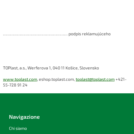
……………………………………………… podpis reklamujúceho
TOPlast, a.s., Werferova 1, 040 11 Košice, Slovensko
www.toplast.com
, eshop.toplast.com,
toplast@toplast.com
+421-
55-728 91 24
P
i
è
d
Navigazione
i
p
Chi siamo