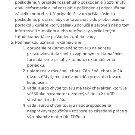
poškodená. V prípade rozsiahleho poškodenia (roztrhnutý
obal, deformácie a iné rozsiahle poškodenie) odporúčame
zásielku neprebrať. V prípade, že vám prišla zásielka
poškodená, prosíme, aby ste to zaznačili do preberacieho
portokolu kuriéra ktorý zásielku doručil a zároveň nás o tom
informovali e-mailom alebo telefonicky s priloženým
fotodokumentácie poškodenia, alebo vady.
Podmienkou uznania reklamácie je,
doručenie reklamovaného tovaru na adresu
prevádzkovateľa spolu s vyplneným reklamačným
formulárom z prílohy k tomuto reklamačnému
poriadku.
uplatnene v záručnej lehote. Záručná lehota je 24
(dvadsaťštyri) mesiacov odo dňa prevzatia tovaru
kupujúcim.
vada, alebo chyba tovaru má taký charakter, ktorý je
väčšií ako parameter uvedený včlánku XI. VOP -
vlastnosti materiálu
vada, alebo chyba tovaru nebola spôsobená
nesprávnym použitím v rozpore so zásadami práce s
výrobkami z materiálu TOPeco