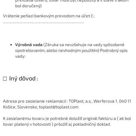
bol doručený)
Vrátenie peňazí bankovým prevodom na účet č.:
…………………………….……………………………
Výrobná vada
(Záruka sa nevzťahuje na vady spôsobené
opotrebovaním, alebo nevhodným použitím) Podrobný opis
vady:
□
Iný dôvod
:
Adresa pre zasielanie reklamácií : TOPlast, a.s., Werferova 1, 040 11
Košice, Slovensko, toplast@toplast.com
K zasielanému tovaru je potrebné doložiť originál faktúru a ( ak bol
tovar platený v hotovosti ) priložiť aj pokladničný doklad.