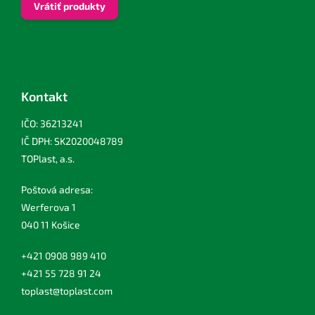
Vrátiť produkty
Kontakt
IČO: 36213241
IČ DPH: SK2020048789
TOPlast, a.s.
Poštová adresa:
Werferova 1
040 11 Košice
+421 0908 989 410
+421 55 728 91 24
toplast@toplast.com