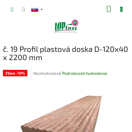
Prejsť
NÁKUP
na
obsah
KOŠÍK
č. 19 Profil plastová doska D-120x40
x 2200 mm
Priemerné
Neohodnotené
Podrobnosti hodnotenia
Zľava -10%
hodnotenie
produktu
je
0,0
z
5
hviezdičiek.