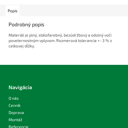
Popis
Podrobný popis
Materiál je plný, stálofarebný, bezúdržbový a odolný voči
poveternostným vplyvom. Rozmerová tolerancia +- 3 % z
celkovej dĺžky.
Z
á
p
ä
Navigácia
t
i
O nás
e
Cenník
Doprava
Montáž
Referencie