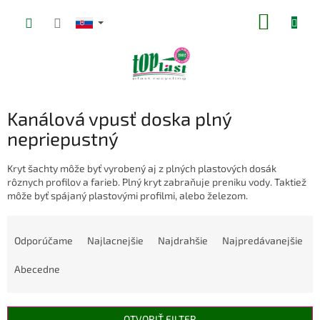
Prejsť
NÁKUP
na
obsah
KOŠÍK
Kanálová vpusť doska plný
nepriepustný
Kryt šachty môže byť vyrobený aj z plných plastových dosák
rôznych profilov a farieb. Plný kryt zabraňuje preniku vody. Taktiež
môže byť spájaný plastovými profilmi, alebo železom.
R
a
Odporúčame
Najlacnejšie
Najdrahšie
Najpredávanejšie
d
e
Abecedne
n
i
e
OTVORIŤ FILTER