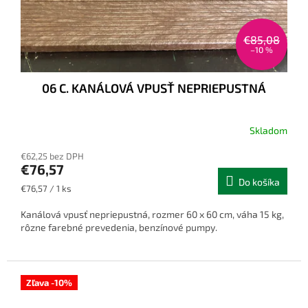
€85,08
–10 %
06 C. KANÁLOVÁ VPUSŤ NEPRIEPUSTNÁ
Skladom
€62,25 bez DPH
€76,57
Do košíka
Jednotková
€76,57 / 1 ks
cena:
Kanálová vpusť nepriepustná, rozmer 60 x 60 cm, váha 15 kg,
rôzne farebné prevedenia, benzínové pumpy.
Zľava -10%