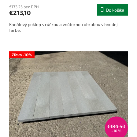
€173,25 bez DPH
Do košíka
€213,10
Kanálový poklop s rúčkou a vnútornou obrubou v hnedej
farbe.
Zľava -10%
€184,50
–10 %