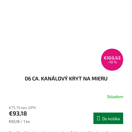
€103,53
–10 %
06 CA. KANÁLOVÝ KRYT NA MIERU
Skladom
€75,76 bez DPH
€93,18
Do košíka
Jednotková
€93,18 / 1 ks
cena: