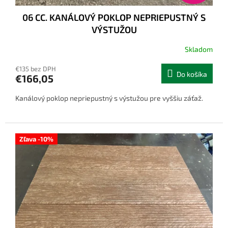
06 CC. KANÁLOVÝ POKLOP NEPRIEPUSTNÝ S
VÝSTUŽOU
Skladom
€135 bez DPH
Do košíka
€166,05
Kanálový poklop nepriepustný s výstužou pre vyššiu záťaž.
Zľava -10%