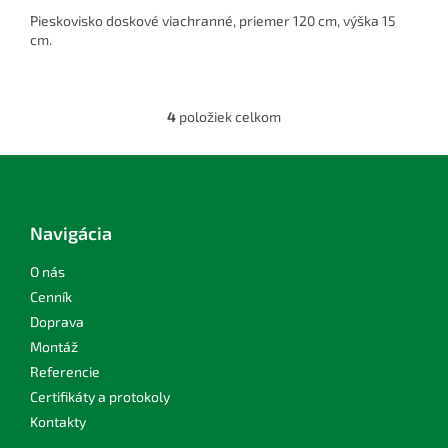
Pieskovisko doskové viachranné, priemer 120 cm, výška 15
cm.
4
položiek celkom
O
v
l
Z
á
á
d
p
a
ä
Navigácia
c
t
i
i
O nás
e
p
e
Cenník
r
Doprava
v
Montáž
k
y
Referencie
v
Certifikáty a protokoly
ý
Kontakty
p
i