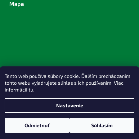
Mapa
Tento web používa súbory cookie. Ďalším prechádzaním
tohto webu vyjadrujete súhlas s ich používaním. Viac
informácií
tu
.
Nastavenie
Vytvoril Shoptet
Odmietnuť
Súhlasím
Copyright 2026
TOPlast, a.s.
. Všetky práva vyhradené.