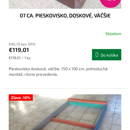
07 CA. PIESKOVISKO, DOSKOVÉ, VÄČŠIE
Skladom
€96,76 bez DPH
€119,01
Do košíka
Jednotková
€119,01 / 1 ks
cena:
Pieskovisko doskové, väčšie, 150 x 100 cm, jednoduchá
montáž, rôzne prevedenia.
Zľava -10%