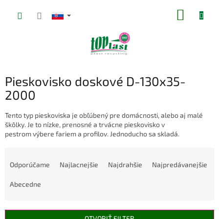
Prejsť
NÁKUP
na
obsah
KOŠÍK
Pieskovisko doskové D-130x35-
2000
Tento typ pieskoviska je obľúbený pre domácnosti, alebo aj malé
škôlky. Je to nízke, prenosné a trvácne pieskovisko v
pestrom výbere fariem a profilov. Jednoducho sa skladá.
R
a
Odporúčame
Najlacnejšie
Najdrahšie
Najpredávanejšie
d
e
Abecedne
n
i
e
OTVORIŤ FILTER