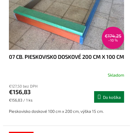
€174,25
–10 %
07 CB. PIESKOVISKO DOSKOVÉ 200 CM X 100 CM
Skladom
€127,50 bez DPH
€156,83
Do košíka
Jednotková
€156,83 / 1 ks
cena:
Pieskovisko doskové 100 cm x 200 cm, výška 15 cm.