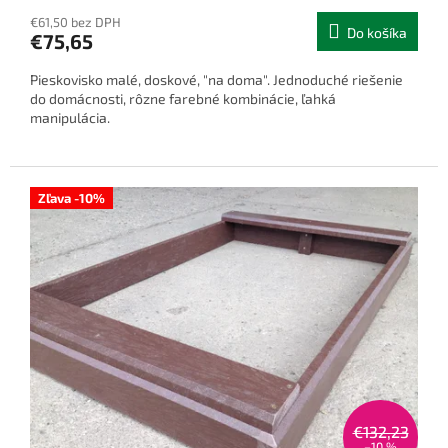
€61,50 bez DPH
Do košíka
€75,65
Pieskovisko malé, doskové, "na doma". Jednoduché riešenie
do domácnosti, rôzne farebné kombinácie, ľahká
manipulácia.
Zľava -10%
€132,23
–10 %