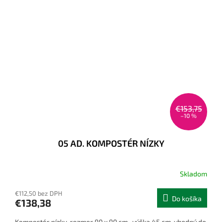
€153,75
–10 %
05 AD. KOMPOSTÉR NÍZKY
Skladom
€112,50 bez DPH
Do košíka
€138,38
Kompostér nízky, rozmer 90 x 90 cm, výška 45 cm, vhodný do