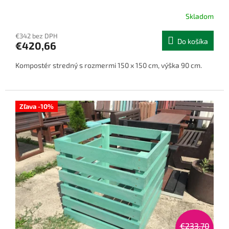
Skladom
€342 bez DPH
Do košíka
€420,66
Kompostér stredný s rozmermi 150 x 150 cm, výška 90 cm.
Zľava -10%
€233,70