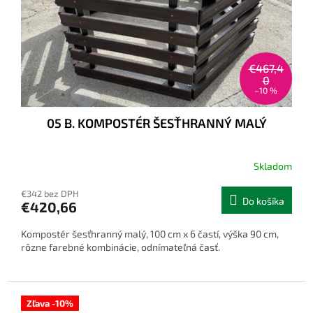
€467,4
0
–10 %
05 B. KOMPOSTÉR ŠESŤHRANNÝ MALÝ
Skladom
€342 bez DPH
Do košíka
€420,66
Kompostér šesťhranný malý, 100 cm x 6 častí, výška 90 cm,
rôzne farebné kombinácie, odnímateľná časť.
Zľava -10%