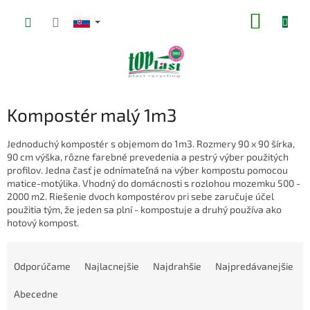
Prejsť
NÁKUP
na
obsah
KOŠÍK
Kompostér malý 1m3
Jednoduchý kompostér s objemom do 1m3. Rozmery 90 x 90 šírka,
90 cm výška, rôzne farebné prevedenia a pestrý výber použitých
profilov. Jedna časť je odnímateľná na výber kompostu pomocou
matice-motýlika. Vhodný do domácnosti s rozlohou mozemku 500 -
2000 m2. Riešenie dvoch kompostérov pri sebe zaručuje účel
použitia tým, že jeden sa plní - kompostuje a druhý používa ako
hotový kompost.
R
a
Odporúčame
Najlacnejšie
Najdrahšie
Najpredávanejšie
d
e
Abecedne
n