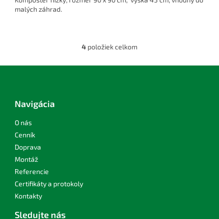
malých záhrad.
4
položiek celkom
O
v
l
Z
á
á
d
p
a
ä
Navigácia
c
t
i
i
O nás
e
p
e
Cenník
r
Doprava
v
Montáž
k
y
Referencie
v
Certifikáty a protokoly
ý
Kontakty
p
i
Sledujte nás
s