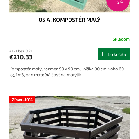
–10 %
05 A. KOMPOSTÉR MALÝ
Skladom
€171 bez DPH
Do košíka
€210,33
Kompostér malý, rozmer 90 x 90 cm, výška 90 cm, váha 60
kg, 1m3, odnímateľná časť na motýlik.
Zľava -10%