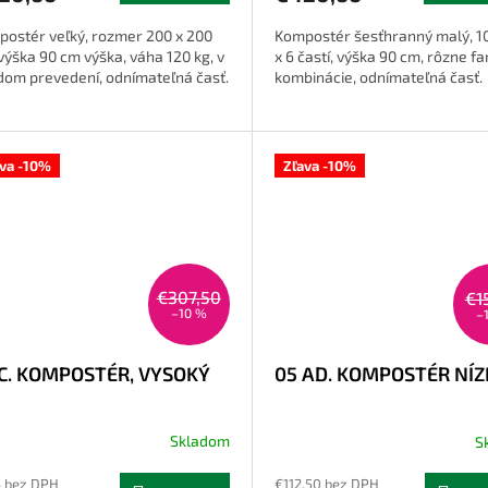
ostér veľký, rozmer 200 x 200
Kompostér šesťhranný malý, 1
výška 90 cm výška, váha 120 kg, v
x 6 častí, výška 90 cm, rôzne f
om prevedení, odnímateľná časť.
kombinácie, odnímateľná časť.
ava -10%
Zľava -10%
€307,50
€1
–10 %
–
 C. KOMPOSTÉR, VYSOKÝ
05 AD. KOMPOSTÉR NÍZ
Skladom
S
 bez DPH
€112,50 bez DPH