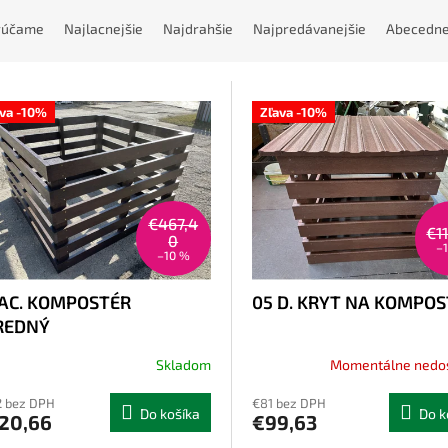
rúčame
Najlacnejšie
Najdrahšie
Najpredávanejšie
Abecedn
ava -10%
Zľava -10%
€467,4
€1
0
–
–10 %
 AC. KOMPOSTÉR
05 D. KRYT NA KOMPO
REDNÝ
Skladom
Momentálne nedo
 bez DPH
€81 bez DPH
Do košíka
Do k
20,66
€99,63