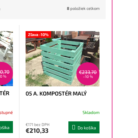
8
položiek celkom
e
Zľava -10%
10,70
€233,70
10 %
–10 %
STÉR
05 A. KOMPOSTÉR MALÝ
stupné
Skladom
€171 bez DPH
ošíka
Do košíka
€210,33