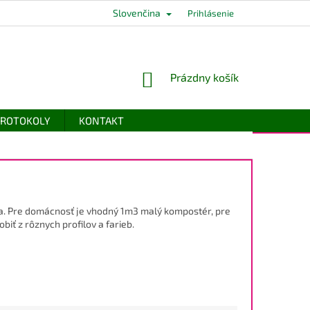
Slovenčina
Prihlásenie
NÁKUPNÝ
Prázdny košík
KOŠÍK
 PROTOKOLY
KONTAKT
a. Pre domácnosť je vhodný 1m3 malý kompostér, pre
iť z rôznych profilov a farieb.