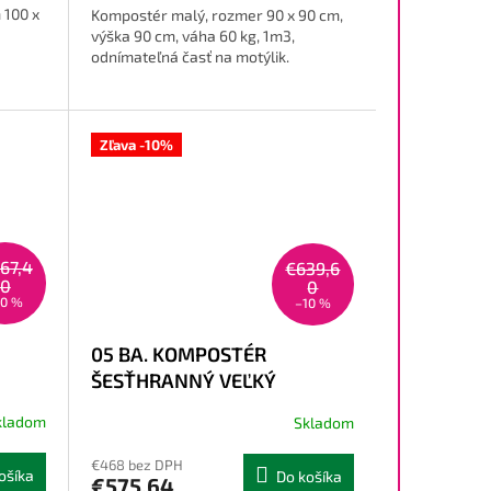
 100 x
Kompostér malý, rozmer 90 x 90 cm,
výška 90 cm, váha 60 kg, 1m3,
odnímateľná časť na motýlik.
Zľava -10%
67,4
€639,6
0
0
10 %
–10 %
05 BA. KOMPOSTÉR
ŠESŤHRANNÝ VEĽKÝ
kladom
Skladom
€468 bez DPH
ošíka
Do košíka
€575,64