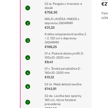
€2
02 ia. Pergola z hranolov a
dosák
€758,30
Vyso
zúže
MALÁ LAVIČKA, HNEDÁ s
dopravou ZADARMO
€31,25
Krátka celoplastová lavička 2
+ 2, 100 cm s dopravou
ZADARMO
€106,25
01 a. Plotová doska profil D-
100x25-2000 mm
€9,41
01 c. Široká perodrážka D-
160x30-2000 mm
€15,12
02 ck. Malá detská lavička
€143,91
02 da. Lavička bez opierky
180 cm, rôzne farebné
prevedenia