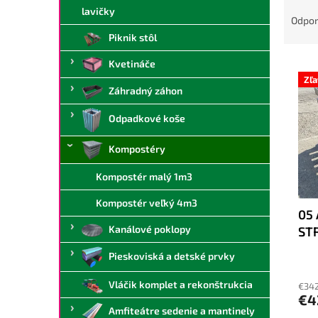
R
lavičky
a
Odpo
d
Piknik stôl
e
V
n
Kvetináče
ý
i
Zľ
Záhradný záhon
p
e
i
p
Odpadkové koše
s
r
p
o
Kompostéry
r
d
o
u
Kompostér malý 1m3
d
k
Kompostér veľký 4m3
u
t
05
k
o
Kanálové poklopy
ST
t
v
o
Pieskoviská a detské prvky
v
Vláčik komplet a rekonštrukcia
€342
€4
Amfiteátre sedenie a mantinely