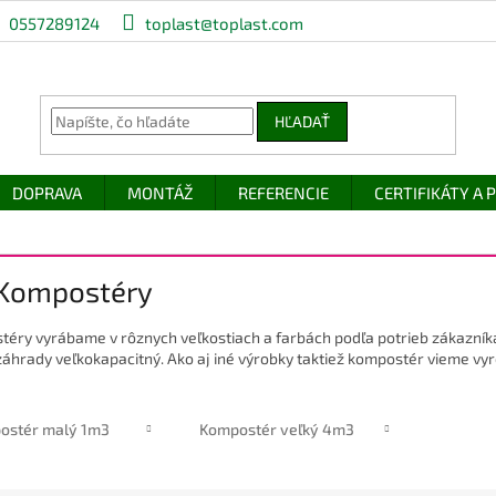
0557289124
toplast@toplast.com
HĽADAŤ
DOPRAVA
MONTÁŽ
REFERENCIE
CERTIFIKÁTY A
 Kompostéry
éry vyrábame v rôznych veľkostiach a farbách podľa potrieb zákazník
záhrady veľkokapacitný. Ako aj iné výrobky taktiež kompostér vieme vyrob
ostér malý 1m3
Kompostér veľký 4m3