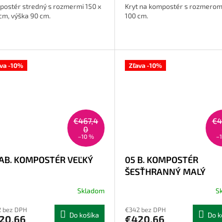
ostér stredný s rozmermi 150 x
Kryt na kompostér s rozmerom
cm, výška 90 cm.
100 cm.
ava -10%
Zľava -10%
€467,4
€4
0
–10 %
–
 AB. KOMPOSTÉR VEĽKÝ
05 B. KOMPOSTÉR
ŠESŤHRANNÝ MALÝ
Skladom
S
 bez DPH
€342 bez DPH
Do košíka
Do k
20,66
€420,66