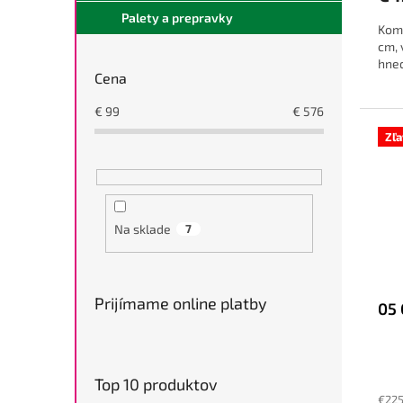
Palety a prepravky
Komp
cm, 
hned
Cena
€
99
€
576
Zľ
Na sklade
7
Prijímame online platby
05
Top 10 produktov
€225