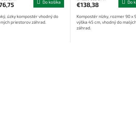
Do košíka
Do k
76,75
€138,38
ký, úzky kompostér vhodný do
Kompostér nízky, rozmer 90 x 
ných priestorov záhrad.
výška 45 cm, vhodný do malýc
záhrad.
O
v
l
á
d
a
c
i
e
p
r
v
k
y
v