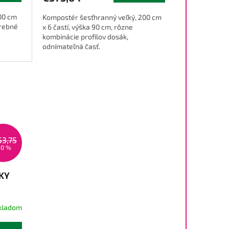
00 cm
Kompostér šesťhranný veľký, 200 cm
arebné
x 6 častí, výška 90 cm, rôzne
kombinácie profilov dosák,
odnímateľná časť.
53,75
10 %
KY
kladom