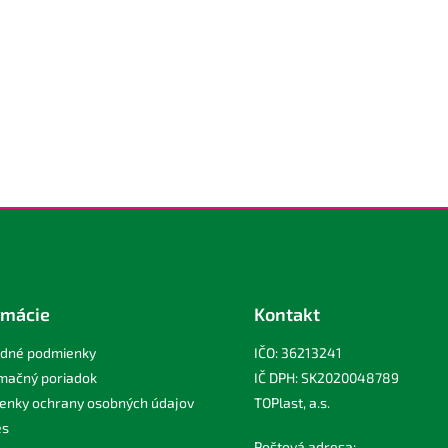
ý
p
i
s
u
rmácie
Kontakt
dné podmienky
IČO: 36213241
mačný poriadok
IČ DPH: SK2020048789
enky ochrany osobných údajov
TOPlast, a.s.
es
Poštová adresa: