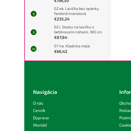
€196,50
02 eb. Lavička bez opierky
farebná hranolová
€235,24
02 l. Dosky na lavičku s
betónovými nohami, 180 cm
€87,84
07 ha. Kladinka malá
€66,42
Z
á
p
ä
t
Navigácia
Info
i
e
O nás
Obcho
Cenník
Rekla
Doprava
Podmi
Montáž
Cooki