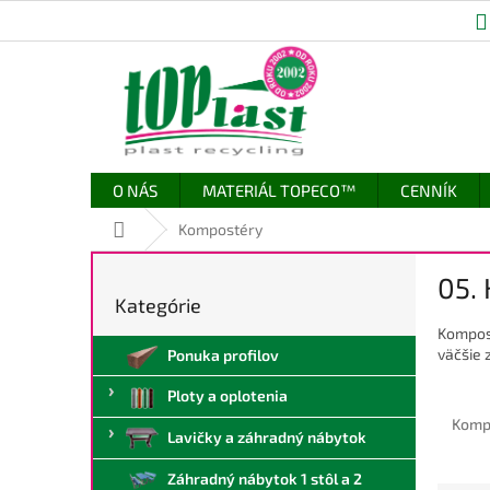
Prejsť
na
obsah
O NÁS
MATERIÁL TOPECO™
CENNÍK
Domov
Kompostéry
B
05.
o
Kategórie
Preskočiť
č
kategórie
Kompost
n
väčšie 
Ponuka profilov
ý
p
Ploty a oplotenia
a
Komp
n
Lavičky a záhradný nábytok
e
l
Záhradný nábytok 1 stôl a 2