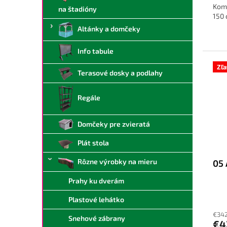
Komp
na štadióny
150 
Altánky a domčeky
Info tabule
Zľ
Terasové dosky a podlahy
Regále
Domčeky pre zvieratá
Plát stola
Rôzne výrobky na mieru
05
Prahy ku dverám
Plastové lehátko
€342
Snehové zábrany
€4