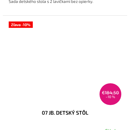
Sada detského stola s 2 lavičkami bez opierky.
Zľava -10%
€184,50
–10 %
07 JB. DETSKÝ STÔL