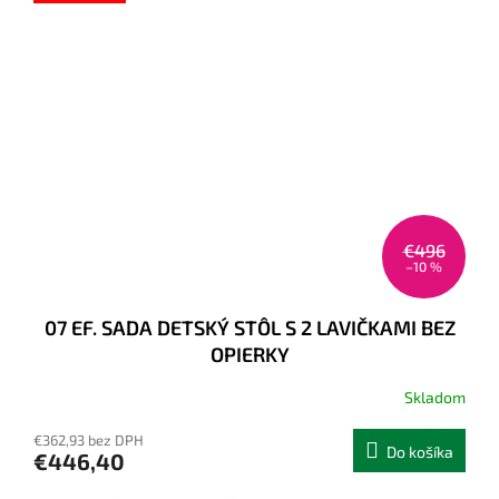
€496
–10 %
07 EF. SADA DETSKÝ STÔL S 2 LAVIČKAMI BEZ
OPIERKY
Skladom
€362,93 bez DPH
Do košíka
€446,40