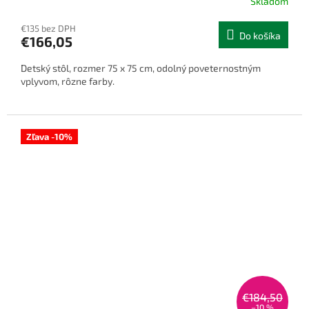
Skladom
€135 bez DPH
Do košíka
€166,05
Detský stôl, rozmer 75 x 75 cm, odolný poveternostným
vplyvom, rôzne farby.
Zľava -10%
€184,50
–10 %