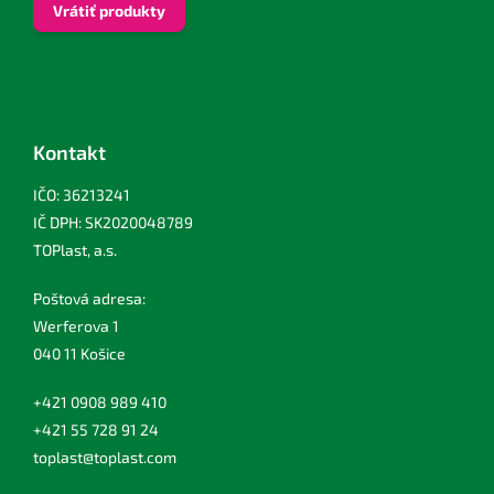
Vrátiť produkty
Kontakt
IČO: 36213241
IČ DPH: SK2020048789
TOPlast, a.s.
Poštová adresa:
Werferova 1
040 11 Košice
+421 0908 989 410
+421 55 728 91 24
toplast@toplast.com