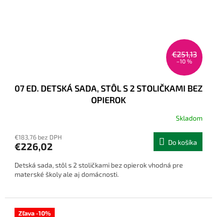
€251,13
–10 %
07 ED. DETSKÁ SADA, STÔL S 2 STOLIČKAMI BEZ
OPIEROK
Skladom
€183,76 bez DPH
Do košíka
€226,02
Detská sada, stôl s 2 stoličkami bez opierok vhodná pre
materské školy ale aj domácnosti.
Zľava -10%