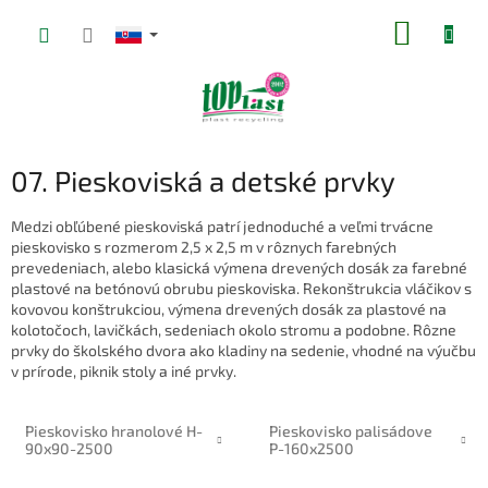
Prejsť
NÁKUP
na
obsah
KOŠÍK
07. Pieskoviská a detské prvky
Medzi obľúbené pieskoviská patrí jednoduché a veľmi trvácne
pieskovisko s rozmerom 2,5 x 2,5 m v rôznych farebných
prevedeniach, alebo klasická výmena drevených dosák za farebné
plastové na betónovú obrubu pieskoviska. Rekonštrukcia vláčikov s
kovovou konštrukciou, výmena drevených dosák za plastové na
kolotočoch, lavičkách, sedeniach okolo stromu a podobne. Rôzne
prvky do školského dvora ako kladiny na sedenie, vhodné na výučbu
v prírode, piknik stoly a iné prvky.
Pieskovisko hranolové H-
Pieskovisko palisádove
90x90-2500
P-160x2500