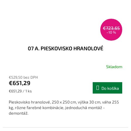
€723,65
–10 %
07 A. PIESKOVISKO HRANOLOVÉ
Skladom
€529,50 bez DPH
€651,29
Do košíka
Jednotková
€651,29 / 1 ks
cena:
Pieskovisko hranolové, 250 x 250 cm, výška 30 cm, váha 255
kg, rôzne farebné kombinácie, jednoduchá montáž -
demontáž.