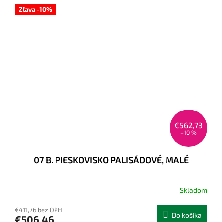
Zľava -10%
€562,73
–10 %
07 B. PIESKOVISKO PALISÁDOVÉ, MALÉ
Skladom
€411,76 bez DPH
Do košíka
€506,46