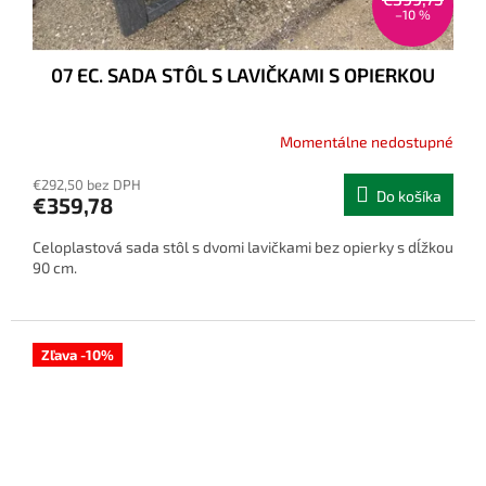
–10 %
07 EC. SADA STÔL S LAVIČKAMI S OPIERKOU
Momentálne nedostupné
€292,50 bez DPH
Do košíka
€359,78
Celoplastová sada stôl s dvomi lavičkami bez opierky s dĺžkou
90 cm.
Zľava -10%