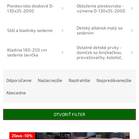
Pieskovisko doskové D-
Obloženie pieskoviska -
130x35-2000
výmena D-130x35-2000
Detský altánok malý so
Stôl a kladinky sedenie
sedením
Ostatné detské prvky -
Kladina 180-250 cm
domček so šmýkačkou,
sedenie lavička
prevažovačky, kolotoč,
stôl, hojdačka
R
a
Odporúčame
Najlacnejšie
Najdrahšie
Najpredávanejšie
d
e
Abecedne
n
i
e
OTVORIŤ FILTER
p
r
V
o
ý
Zľava -10%