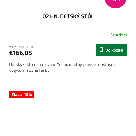
02 HN. DETSKÝ STÔL
Skladom
€135 bez DPH
Do košíka
€166,05
Detský stôl, rozmer 75 x 75 cm, odolný poveternostným
vplyvom, rôzne farby.
Zľava -10%