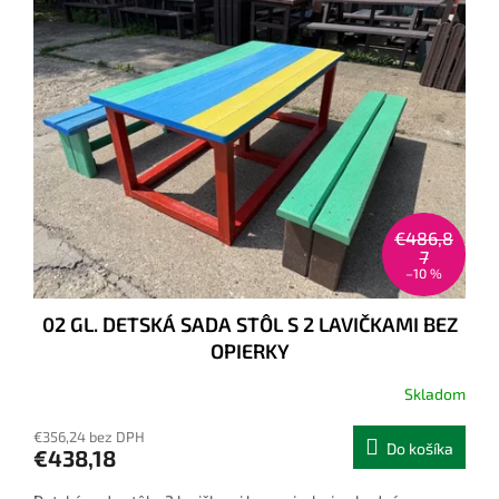
d
p
u
i
k
s
t
p
o
r
v
o
d
u
k
t
€486,8
o
7
–10 %
v
02 GL. DETSKÁ SADA STÔL S 2 LAVIČKAMI BEZ
OPIERKY
Skladom
€356,24 bez DPH
Do košíka
€438,18