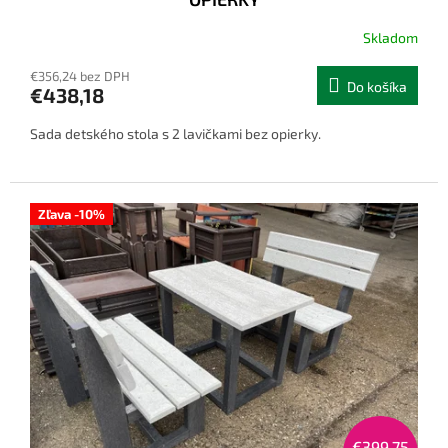
Skladom
€356,24 bez DPH
Do košíka
€438,18
Sada detského stola s 2 lavičkami bez opierky.
Zľava -10%
€399,75