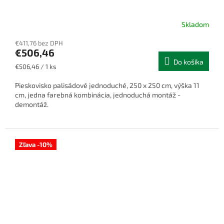
Skladom
€411,76 bez DPH
€506,46
Do košíka
Jednotková
€506,46 / 1 ks
cena:
Pieskovisko palisádové jednoduché, 250 x 250 cm, výška 11
cm, jedna farebná kombinácia, jednoduchá montáž -
demontáž.
Zľava -10%