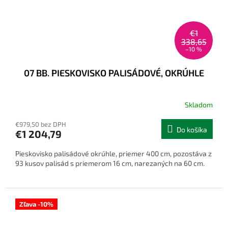
€1
338,65
–10 %
07 BB. PIESKOVISKO PALISÁDOVÉ, OKRÚHLE
Skladom
€979,50 bez DPH
Do košíka
€1 204,79
Pieskovisko palisádové okrúhle, priemer 400 cm, pozostáva z
93 kusov palisád s priemerom 16 cm, narezaných na 60 cm.
Zľava -10%