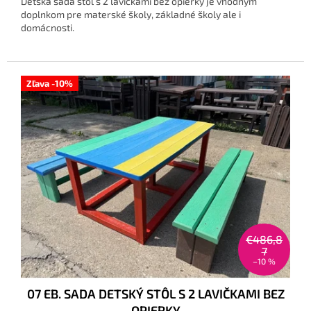
Detská sada stôl s 2 lavičkami bez opierky je vhodným
doplnkom pre materské školy, základné školy ale i
domácnosti.
Zľava -10%
€486,8
7
–10 %
07 EB. SADA DETSKÝ STÔL S 2 LAVIČKAMI BEZ
OPIERKY