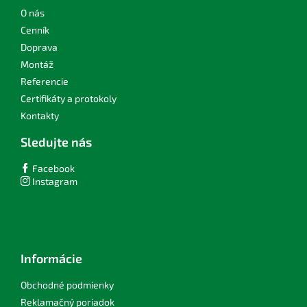
t
i
O nás
e
Cenník
Doprava
Montáž
Referencie
Certifikáty a protokoly
Kontakty
Sledujte nás
Facebook
Instagram
Informácie
Obchodné podmienky
Reklamačný poriadok