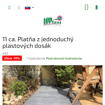
Prejsť
NÁKUP
na
obsah
KOŠÍK
11 ca. Platňa z jednoduchý
plastových dosák
493
Priemerné
1 hodnotenie
Podrobnosti hodnotenia
Zľava -10%
hodnotenie
produktu
je
4,0
z
5
hviezdičiek.