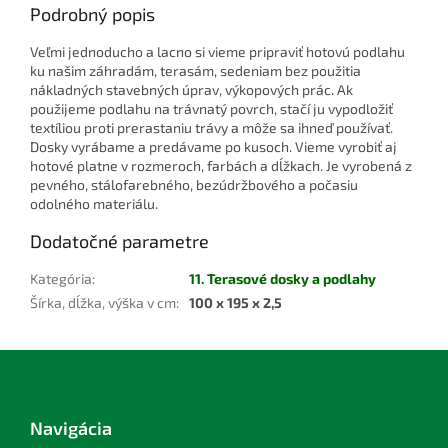
Podrobný popis
Veľmi jednoducho a lacno si vieme pripraviť hotovú podlahu
ku našim záhradám, terasám, sedeniam bez použitia
nákladných stavebných úprav, výkopových prác. Ak
použijeme podlahu na trávnatý povrch, stačí ju vypodložiť
textíliou proti prerastaniu trávy a môže sa ihneď používať.
Dosky vyrábame a predávame po kusoch. Vieme vyrobiť aj
hotové platne v rozmeroch, farbách a dĺžkach. Je vyrobená z
pevného, stálofarebného, bezúdržbového a počasiu
odolného materiálu.
Dodatočné parametre
Kategória
:
11. Terasové dosky a podlahy
Šírka, dĺžka, výška v cm
:
100 x 195 x 2,5
Z
á
p
ä
Navigácia