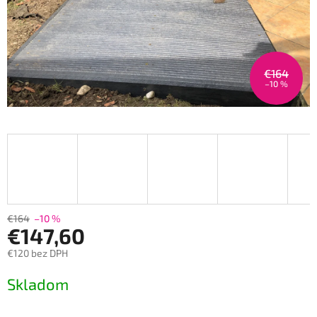
€164
–10 %
€164
–10 %
€147,60
€120 bez DPH
Jednotková
Skladom
cena: