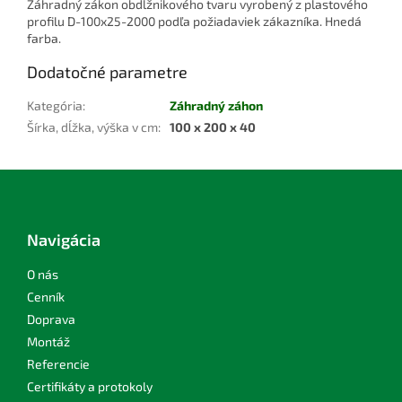
Záhradný zákon obdĺžnikového tvaru vyrobený z plastového
profilu D-100x25-2000 podľa požiadaviek zákazníka. Hnedá
farba.
Dodatočné parametre
Kategória
:
Záhradný záhon
Šírka, dĺžka, výška v cm
:
100 x 200 x 40
Z
á
p
ä
Navigácia
t
i
O nás
e
Cenník
Doprava
Montáž
Referencie
Certifikáty a protokoly