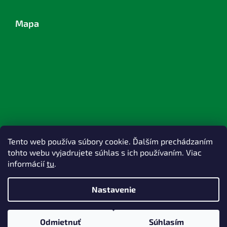
Mapa
Tento web používa súbory cookie. Ďalším prechádzaním
tohto webu vyjadrujete súhlas s ich používaním. Viac
informácií
tu
.
Nastavenie
Vytvoril Shoptet
Odmietnuť
Súhlasím
Copyright 2026
TOPlast, a.s.
. Všetky práva vyhradené.