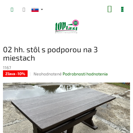
Prejsť
NÁKUP
na
obsah
KOŠÍK
02 hh. stôl s podporou na 3
miestach
1167
Priemerné
Neohodnotené
Podrobnosti hodnotenia
Zľava -10%
hodnotenie
produktu
je
0,0
z
5
hviezdičiek.