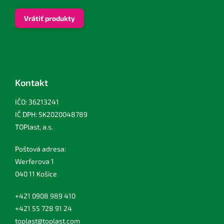
Vrátiť produkty
Kontakt
IČO: 36213241
IČ DPH: SK2020048789
TOPlast, a.s.
Poštová adresa:
Werferova 1
040 11 Košice
+421 0908 989 410
+421 55 728 91 24
toplast@toplast.com