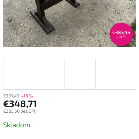
€387,45
–10 %
€387,45
–10 %
€348,71
€283,50 bez DPH
Jednotková
Skladom
cena: