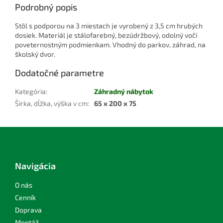
Podrobný popis
Stôl s podporou na 3 miestach je vyrobený z 3,5 cm hrubých
dosiek. Materiál je stálofarebný, bezúdržbový, odolný voči
poveternostným podmienkam. Vhodný do parkov, záhrad, na
školský dvor.
Dodatočné parametre
Kategória
:
Záhradný nábytok
Šírka, dĺžka, výška v cm
:
65 x 200 x 75
Z
á
p
ä
Navigácia
t
i
O nás
e
Cenník
Doprava
Montáž