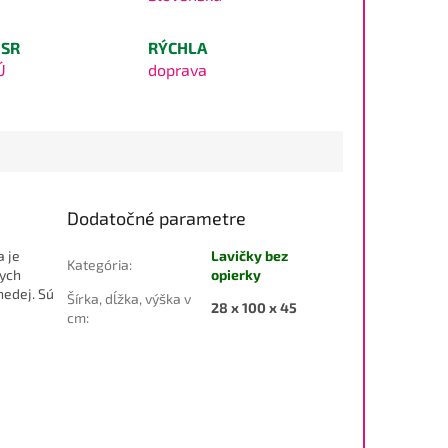
 SR
RÝCHLA
Ú
doprava
Dodatočné parametre
a je
Lavičky bez
Kategória
:
nych
opierky
nedej. Sú
Šírka, dĺžka, výška v
28 x 100 x 45
cm
: