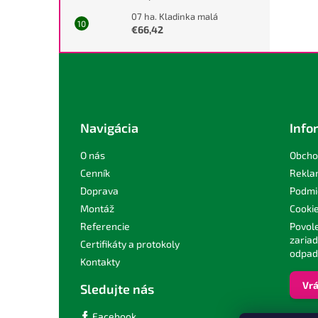
07 ha. Kladinka malá
€66,42
Z
á
p
ä
t
Navigácia
Info
i
e
O nás
Obcho
Cenník
Rekla
Doprava
Podmi
Montáž
Cooki
Referencie
Povol
zaria
Certifikáty a protokoly
odpad
Kontakty
Vrá
Sledujte nás
Facebook