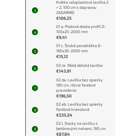
Krátka celoplastová lavička 2
+ 2, 100 cm s dopravou
ZADARMO
€106,25
01 a. Plotová doska profil D-
100x25-2000 mm
€9,41
01 c. Široká perodrážka D-
160x30-2000 mm
€15,12
02 ck. Malá detská lavička
€143,91
02 da. Lavička bez opierky
180 cm, rôzne farebné
prevedenia
€196,50
02 eb. Lavička bez opierky
farebná hranolová
€235,24
02 l. Dosky na lavičku s
betónovými nohami, 180 cm
€87,84