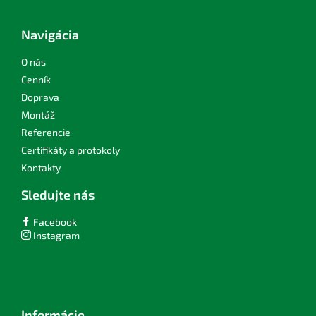
á
p
ä
Navigácia
t
i
O nás
e
Cenník
Doprava
Montáž
Referencie
Certifikáty a protokoly
Kontakty
Sledujte nás
Facebook
Instagram
Informácie