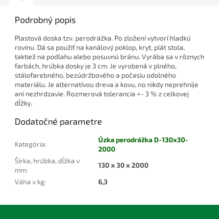
Podrobný popis
Plastová doska tzv. perodrážka. Po zložení vytvorí hladkú
rovinu. Dá sa použiť na kanálový poklop, kryt, plát stola,
taktiež na podlahu alebo posuvnú bránu. Vyrába sa v rôznych
farbách, hrúbka dosky je 3 cm. Je vyrobená v plného,
stálofarebného, bezúdržbového a počasiu odolného
materiálu. Je alternatívou dreva a kovu, no nikdy neprehnije
ani nezhrdzavie. Rozmerová tolerancia +- 3 % z celkovej
dĺžky.
Dodatočné parametre
Úzka perodrážka D-130x30-
Kategória
:
2000
Šírka, hrúbka, dĺžka v
130 x 30 x 2000
mm
:
Váha v kg
:
6,3
Z