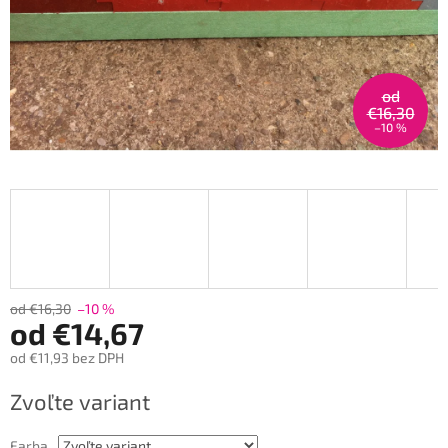
od
€16,30
–10 %
od €16,30
–10 %
od
€14,67
od
€11,93
bez DPH
Jednotková
Zvoľte variant
cena:
Farba