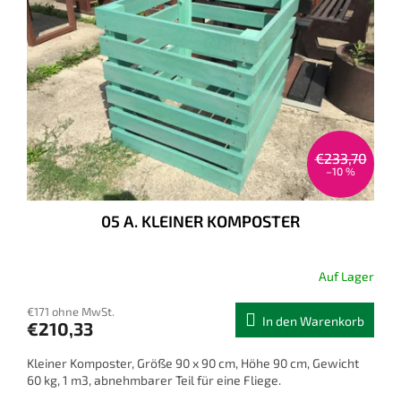
€233,70
–10 %
05 A. KLEINER KOMPOSTER
Auf Lager
€171 ohne MwSt.
In den Warenkorb
€210,33
Kleiner Komposter, Größe 90 x 90 cm, Höhe 90 cm, Gewicht
60 kg, 1 m3, abnehmbarer Teil für eine Fliege.