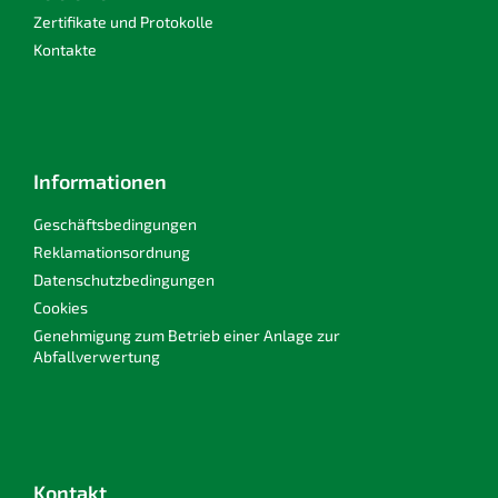
d
Zertifikate und Protokolle
e
Kontakte
r
L
i
s
t
e
Informationen
Geschäftsbedingungen
Reklamationsordnung
Datenschutzbedingungen
Cookies
Genehmigung zum Betrieb einer Anlage zur
Abfallverwertung
Kontakt