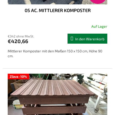
k
t
05 AC. MITTLERER KOMPOSTER
e
Auf Lager
€342 ohne MwSt.
In den Warenkorb
€420,66
Mittlerer Komposter mit den Maßen 150 x 150 cm, Höhe 90
cm.
Zľava -10%