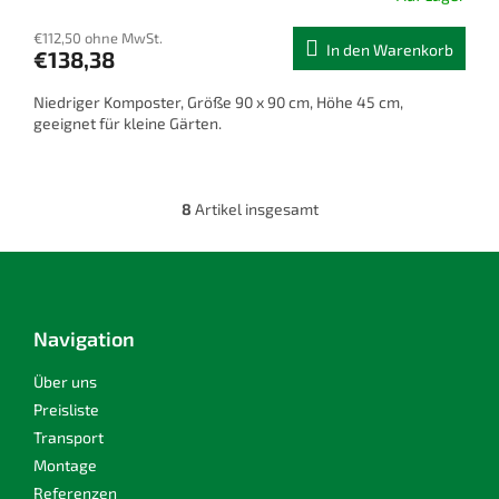
€112,50 ohne MwSt.
In den Warenkorb
€138,38
Niedriger Komposter, Größe 90 x 90 cm, Höhe 45 cm,
geeignet für kleine Gärten.
8
Artikel insgesamt
S
t
e
F
u
u
e
ß
r
z
Navigation
e
e
l
i
Über uns
e
m
l
Preisliste
e
e
Transport
n
Montage
t
e
Referenzen