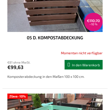
€110,70
–10 %
05 D. KOMPOSTABDECKUNG
Momentan nicht verfügbar
€81 ohne MwSt.
In den Warenkorb
€99,63
Komposterabdeckung in den Maßen 100 x 100 cm.
Zľava -10%