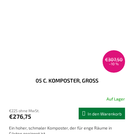
€307,50
–10 %
05 C. KOMPOSTER, GROSS
Auf Lager
€225 ohne MwSt.
In den Warenkorb
€276,75
Ein hoher, schmaler Komposter, der für enge Räume in
Gärten geeignet ist.