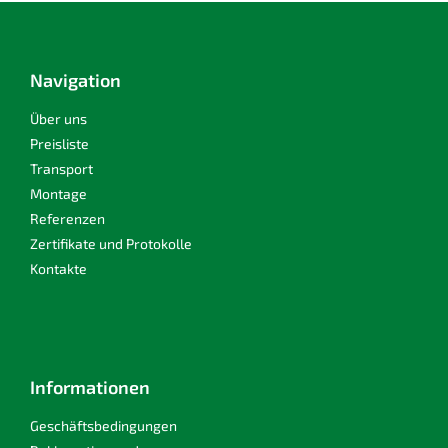
F
u
ß
z
Navigation
e
i
Über uns
l
Preisliste
e
Transport
Montage
Referenzen
Zertifikate und Protokolle
Kontakte
Informationen
Geschäftsbedingungen