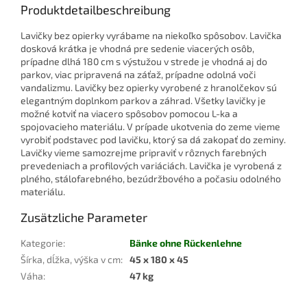
Produktdetailbeschreibung
Lavičky bez opierky vyrábame na niekoľko spôsobov. Lavička
dosková krátka je vhodná pre sedenie viacerých osôb,
prípadne dlhá 180 cm s výstužou v strede je vhodná aj do
parkov, viac pripravená na záťaž, prípadne odolná voči
vandalizmu. Lavičky bez opierky vyrobené z hranolčekov sú
elegantným doplnkom parkov a záhrad. Všetky lavičky je
možné kotviť na viacero spôsobov pomocou L-ka a
spojovacieho materiálu. V prípade ukotvenia do zeme vieme
vyrobiť podstavec pod lavičku, ktorý sa dá zakopať do zeminy.
Lavičky vieme samozrejme pripraviť v rôznych farebných
prevedeniach a profilových variáciách. Lavička je vyrobená z
plného, stálofarebného, bezúdržbového a počasiu odolného
materiálu.
Zusätzliche Parameter
Kategorie
:
Bänke ohne Rückenlehne
Šírka, dĺžka, výška v cm
:
45 x 180 x 45
Váha
:
47 kg