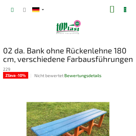
Zum
WARE
Inhalt
springen
02 da. Bank ohne Rückenlehne 180
cm, verschiedene Farbausführungen
229
Die
Nicht bewertet
Bewertungsdetails
Zľava -10%
durchschnittliche
Produktbewertung
ist
0,0
von
5
Sternen.