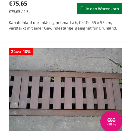
€75,65
In den Warenkorb
Verkaufspreis:
€75,65 / 1 St
Kanaleinlauf durchlässig prismatisch, Größe 55 x 55 cm,
verstärkt mit einer Gewindestange, geeignet für Grünland.
Zľava -10%
€82
–10 %