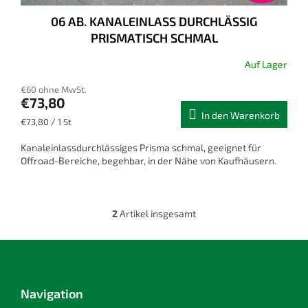
06 AB. KANALEINLASS DURCHLÄSSIG
PRISMATISCH SCHMAL
Auf Lager
€60 ohne MwSt.
€73,80
In den Warenkorb
Verkaufspreis:
€73,80 / 1 St
Kanaleinlassdurchlässiges Prisma schmal, geeignet für
Offroad-Bereiche, begehbar, in der Nähe von Kaufhäusern.
2
Artikel insgesamt
S
t
e
F
u
u
e
ß
r
z
Navigation
e
e