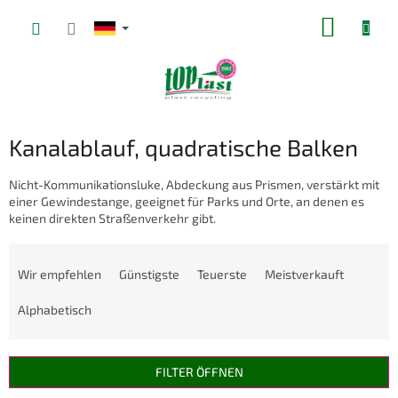
Zum
WARE
Inhalt
springen
Kanalablauf, quadratische Balken
Nicht-Kommunikationsluke, Abdeckung aus Prismen, verstärkt mit
einer Gewindestange, geeignet für Parks und Orte, an denen es
keinen direkten Straßenverkehr gibt.
P
r
Wir empfehlen
Günstigste
Teuerste
Meistverkauft
o
d
Alphabetisch
u
k
t
FILTER ÖFFNEN
s