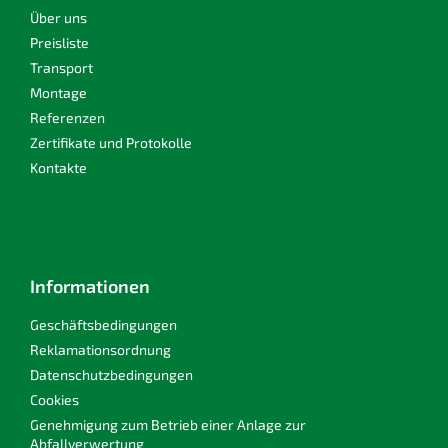
l
i
Über uns
e
m
l
Preisliste
e
e
Transport
n
Montage
t
e
Referenzen
d
Zertifikate und Protokolle
e
Kontakte
r
L
i
s
t
e
Informationen
Geschäftsbedingungen
Reklamationsordnung
Datenschutzbedingungen
Cookies
Genehmigung zum Betrieb einer Anlage zur
Abfallverwertung