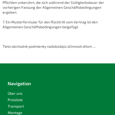
Pflichten unberührt, die sich während der Gültigkeitsdauer der
vorherigen Fassung der Allgemeinen Geschäftsbedingungen
ergeben.
7. Ein Musterformular für den Rücktritt vom Vertrag ist den
Allgemeinen Geschäftsbedingungen beigefügt.
Tieto obchodné podmienky nadobúdajú účinnosti dňom ....
F
u
ß
z
Navigation
e
i
Über uns
l
Preisliste
e
Transport
Montage