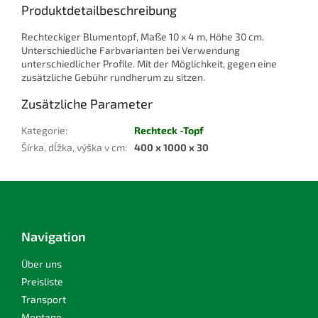
Produktdetailbeschreibung
Rechteckiger Blumentopf, Maße 10 x 4 m, Höhe 30 cm.
Unterschiedliche Farbvarianten bei Verwendung
unterschiedlicher Profile. Mit der Möglichkeit, gegen eine
zusätzliche Gebühr rundherum zu sitzen.
Zusätzliche Parameter
Kategorie
:
Rechteck -Topf
Šírka, dĺžka, výška v cm
:
400 x 1000 x 30
F
u
ß
z
Navigation
e
i
Über uns
l
Preisliste
e
Transport
Montage