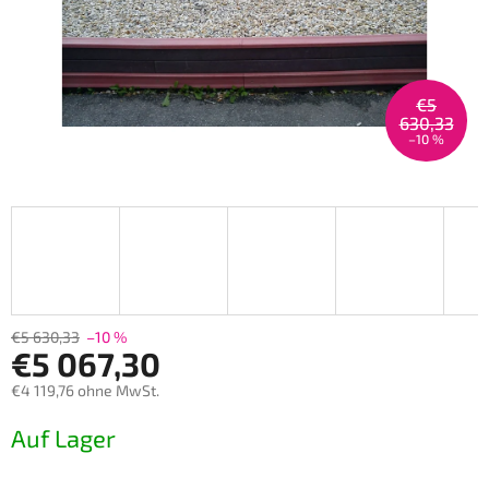
€5
630,33
–10 %
€5 630,33
–10 %
€5 067,30
€4 119,76 ohne MwSt.
Verkaufspreis:
Auf Lager