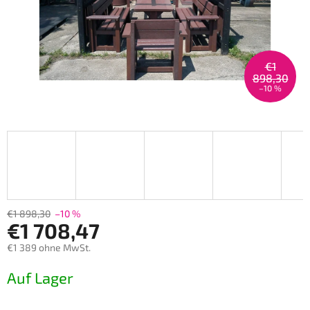
€1
898,30
–10 %
€1 898,30
–10 %
€1 708,47
€1 389 ohne MwSt.
Verkaufspreis:
Auf Lager