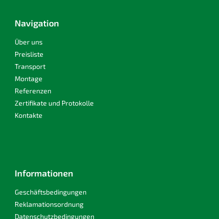
u
ß
z
Navigation
e
i
Über uns
l
Preisliste
e
Transport
Montage
Referenzen
Zertifikate und Protokolle
Kontakte
Informationen
Geschäftsbedingungen
Reklamationsordnung
Datenschutzbedingungen