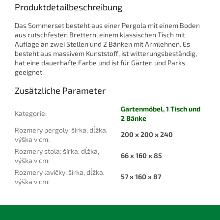
Produktdetailbeschreibung
Das Sommerset besteht aus einer Pergola mit einem Boden
aus rutschfesten Brettern, einem klassischen Tisch mit
Auflage an zwei Stellen und 2 Bänken mit Armlehnen. Es
besteht aus massivem Kunststoff, ist witterungsbeständig,
hat eine dauerhafte Farbe und ist für Gärten und Parks
geeignet.
Zusätzliche Parameter
Gartenmöbel, 1 Tisch und
Kategorie
:
2 Bänke
Rozmery pergoly: šírka, dĺžka,
200 x 200 x 240
výška v cm
:
Rozmery stola: šírka, dĺžka,
66 x 160 x 85
výška v cm
:
Rozmery lavičky: šírka, dĺžka,
57 x 160 x 87
výška v cm
:
F