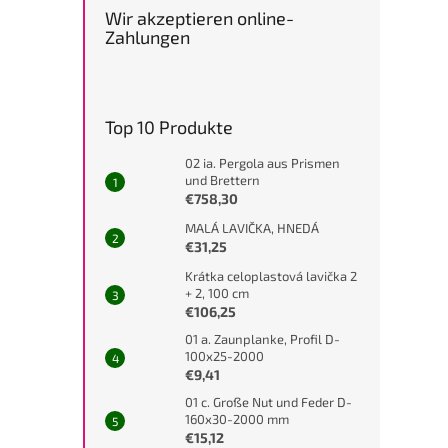
Wir akzeptieren online-
Zahlungen
Top 10 Produkte
02 ia. Pergola aus Prismen
und Brettern
€758,30
MALÁ LAVIČKA, HNEDÁ
€31,25
Krátka celoplastová lavička 2
+ 2, 100 cm
€106,25
01 a. Zaunplanke, Profil D-
100x25-2000
€9,41
01 c. Große Nut und Feder D-
160x30-2000 mm
€15,12