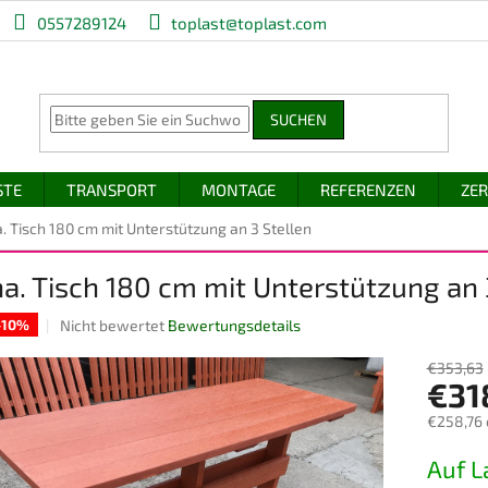
0557289124
toplast@toplast.com
SUCHEN
STE
TRANSPORT
MONTAGE
REFERENZEN
ZER
. Tisch 180 cm mit Unterstützung an 3 Stellen
a. Tisch 180 cm mit Unterstützung an 
Die
Nicht bewertet
Bewertungsdetails
 -10%
durchschnittliche
Produktbewertung
€353,63
€31
ist
0,0
€258,76
von
5
Verkaufs
Auf L
Sternen.