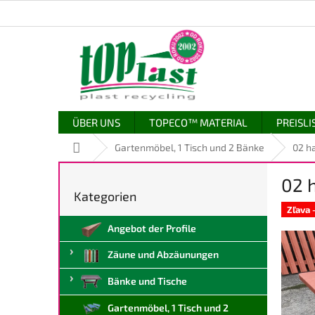
Zum
Inhalt
springen
ÜBER UNS
TOPECO™ MATERIAL
PREISLI
Startseite
Gartenmöbel, 1 Tisch und 2 Bänke
02 ha
S
02 h
e
Kategorien
Kategorien
i
überspringen
Zľava
t
Angebot der Profile
e
n
Zäune und Abzäunungen
l
e
Bänke und Tische
i
s
Gartenmöbel, 1 Tisch und 2