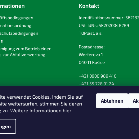
rmationen
Kontakt
äftsbedingungen
Identifikationsnummer: 36213
mationsordnung
USt-IdNr.: SK2020048789
schutzbedingungen
TOPlast, a.s.
es
Postadresse:
migung zum Betrieb einer
e zur Abfallverwertung
Werferova 1
040 11 Košice
+421 0908 989 410
+421 55 728 91 24
toplast@toplast.com
te verwendet Cookies. Indem Sie auf
Ablehnen
Ak
ite weitersurfen, stimmen Sie deren
zu. Weitere Informationen hier.
ungen