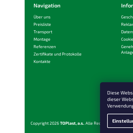
e
Navigation
Info
i
l
Über uns
Gesch
e
Preisliste
Rekla
Transport
Daten
Montage
Cooki
Referenzen
Geneh
Anlag
Zertifikate und Protokolle
Kontakte
Diese Websi
dieser Webs
Verwendung 
Einstell
Copyright 2026
TOPlast, a.s.
. Alle Rechte vorbehalten.