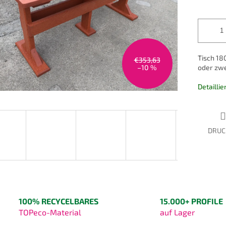
Tisch 18
€353,63
–10 %
oder zwe
Detailli
DRUC
100% RECYCELBARES
15.000+ PROFILE
TOPeco-Material
auf Lager