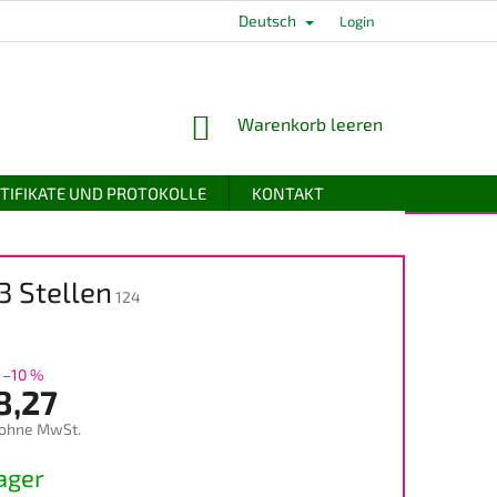
Deutsch
Login
WARENKORB
Warenkorb leeren
TIFIKATE UND PROTOKOLLE
KONTAKT
3 Stellen
124
–10 %
8,27
 ohne MwSt.
preis:
ager