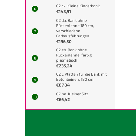
02 ck. Kleine Kinderbank
€143,91
02 da. Bank ohne
Rückenlehne 180 cm,
verschiedene
Farbausführungen
€196,50
02 eb. Bank ohne
Rückenlehne, farbig
prismatisch
€235,24
02 l. Platten für die Bank mit
Betonbeinen, 180 cm
€87,84
07 ha. Kleiner Sitz
€66,42
F
u
ß
z