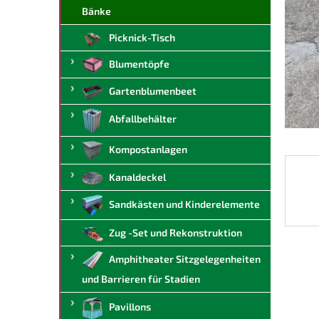
t
Bänke
e
Picknick-Tisch
Blumentöpfe
Gartenblumenbeet
Abfallbehälter
Kompostanlagen
Kanaldeckel
Sandkästen und Kinderelemente
Zug -Set und Rekonstruktion
Amphitheater Sitzgelegenheiten
und Barrieren für Stadien
Pavillons