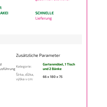
R
AKEI
SCHNELLE
Lieferung
Zusätzliche Parameter
nd
Gartenmöbel, 1 Tisch
Kategorie
:
ausführung
und 2 Bänke
Šírka, dĺžka,
66 x 180 x 75
výška v cm
: