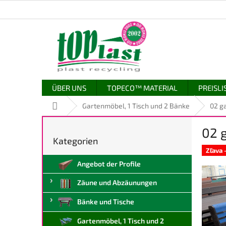
Zum
Inhalt
springen
ÜBER UNS
TOPECO™ MATERIAL
PREISLI
Startseite
Gartenmöbel, 1 Tisch und 2 Bänke
02 g
S
02 
e
Kategorien
Kategorien
i
überspringen
Zľava
t
Angebot der Profile
e
n
Zäune und Abzäunungen
l
e
Bänke und Tische
i
s
Gartenmöbel, 1 Tisch und 2