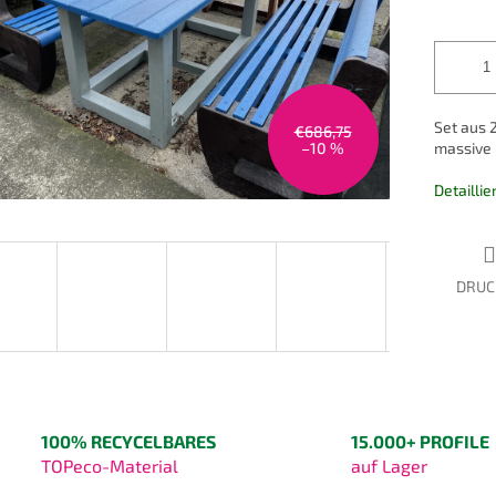
Set aus 
€686,75
–10 %
massive 
Detailli
DRUC
100% RECYCELBARES
15.000+ PROFILE
TOPeco-Material
auf Lager