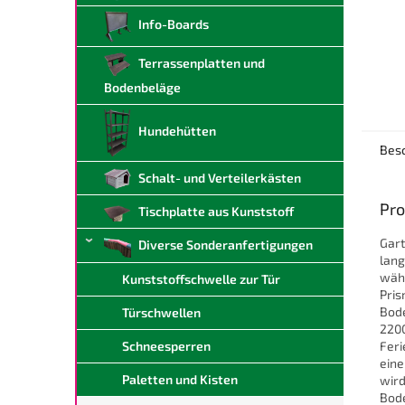
Info-Boards
Terrassenplatten und
Bodenbeläge
Hundehütten
Bes
Schalt- und Verteilerkästen
Pro
Tischplatte aus Kunststoff
Gart
Diverse Sonderanfertigungen
lang
wähl
Kunststoffschwelle zur Tür
Pris
Bode
Türschwellen
2200
Feri
Schneesperren
eine
Paletten und Kisten
wird
Bode