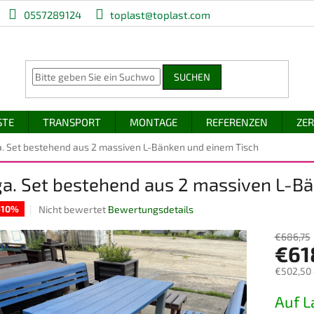
0557289124
toplast@toplast.com
SUCHEN
STE
TRANSPORT
MONTAGE
REFERENZEN
ZER
a. Set bestehend aus 2 massiven L-Bänken und einem Tisch
ga. Set bestehend aus 2 massiven L-B
Die
Nicht bewertet
Bewertungsdetails
 -10%
durchschnittliche
Produktbewertung
€686,75
€61
ist
0,0
€502,50
von
5
Verkaufs
Auf L
Sternen.