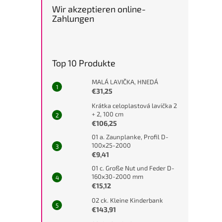
Wir akzeptieren online-
Zahlungen
Top 10 Produkte
MALÁ LAVIČKA, HNEDÁ
€31,25
Krátka celoplastová lavička 2
+ 2, 100 cm
€106,25
01 a. Zaunplanke, Profil D-
100x25-2000
€9,41
01 c. Große Nut und Feder D-
160x30-2000 mm
€15,12
02 ck. Kleine Kinderbank
€143,91