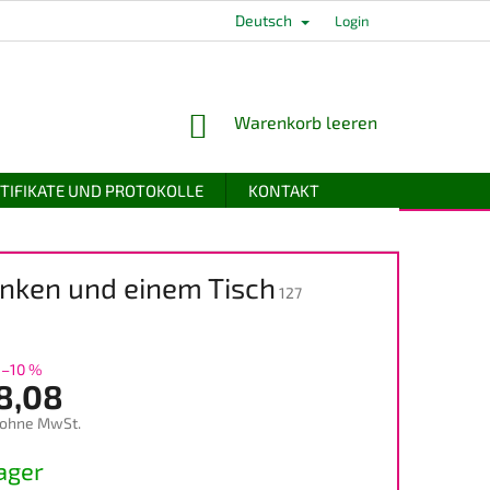
Deutsch
Login
WARENKORB
Warenkorb leeren
TIFIKATE UND PROTOKOLLE
KONTAKT
änken und einem Tisch
127
–10 %
8,08
 ohne MwSt.
preis:
ager