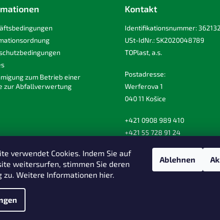
rmationen
Kontakt
äftsbedingungen
Identifikationsnummer: 36213
mationsordnung
USt-IdNr.: SK2020048789
schutzbedingungen
TOPlast, a.s.
es
Postadresse:
migung zum Betrieb einer
e zur Abfallverwertung
Werferova 1
040 11 Košice
+421 0908 989 410
+421 55 728 91 24
toplast@toplast.com
te verwendet Cookies. Indem Sie auf
Ablehnen
Ak
ite weitersurfen, stimmen Sie deren
zu. Weitere Informationen hier.
ungen