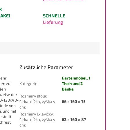
R
AKEI
SCHNELLE
Lieferung
Zusätzliche Parameter
sehr
Gartenmöbel, 1
ten zu
Kategorie
:
Tisch und 2
oßen
Bänke
sweise der
Rozmery stola:
l D-120x40-
šírka, dĺžka, výška v
66 x 160 x 75
lände von
cm
:
, und mit
Rozmery L-lavičky:
estellt
šírka, dĺžka, výška v
62 x 160 x 87
chfest
cm
: