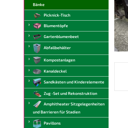
t
Bänke
e
Picknick-Tisch
Blumentöpfe
Gartenblumenbeet
Abfallbehälter
Kompostanlagen
Kanaldeckel
Sandkästen und Kinderelemente
Zug -Set und Rekonstruktion
Amphitheater Sitzgelegenheiten
und Barrieren für Stadien
Pavillons