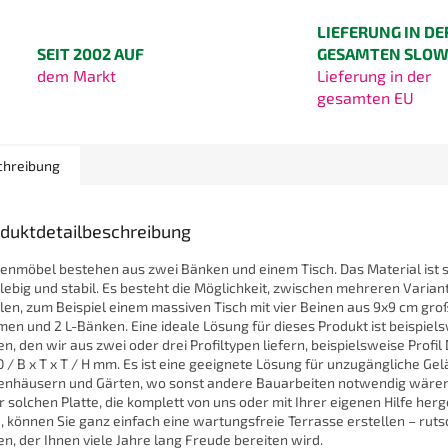
LIEFERUNG IN DE
SEIT 2002 AUF
GESAMTEN SLOW
dem Markt
Lieferung in der
gesamten EU
chreibung
duktdetailbeschreibung
enmöbel bestehen aus zwei Bänken und einem Tisch. Das Material ist 
lebig und stabil. Es besteht die Möglichkeit, zwischen mehreren Varian
en, zum Beispiel einem massiven Tisch mit vier Beinen aus 9x9 cm gr
men und 2 L-Bänken. Eine ideale Lösung für dieses Produkt ist beispiel
n, den wir aus zwei oder drei Profiltypen liefern, beispielsweise Profi
 / B x T x T / H mm. Es ist eine geeignete Lösung für unzugängliche Ge
enhäusern und Gärten, wo sonst andere Bauarbeiten notwendig wären
r solchen Platte, die komplett von uns oder mit Ihrer eigenen Hilfe herg
, können Sie ganz einfach eine wartungsfreie Terrasse erstellen – ruts
n, der Ihnen viele Jahre lang Freude bereiten wird.