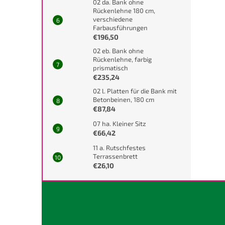
02 da. Bank ohne
Rückenlehne 180 cm,
verschiedene
Farbausführungen
€196,50
02 eb. Bank ohne
Rückenlehne, farbig
prismatisch
€235,24
02 l. Platten für die Bank mit
Betonbeinen, 180 cm
€87,84
07 ha. Kleiner Sitz
€66,42
11 a. Rutschfestes
Terrassenbrett
€26,10
F
u
ß
z