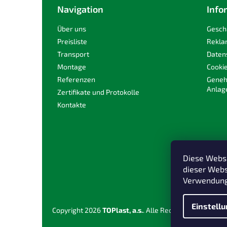
e
Navigation
Info
i
l
Über uns
Gesch
e
Preisliste
Rekla
Transport
Daten
Montage
Cooki
Referenzen
Geneh
Anlag
Zertifikate und Protokolle
Kontakte
Diese Websi
dieser Webs
Verwendung 
Einstell
Copyright 2026
TOPlast, a.s.
. Alle Rechte vorbehalten.