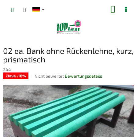
Zum
WARE
Inhalt
springen
02 ea. Bank ohne Rückenlehne, kurz,
prismatisch
244
Die
Nicht bewertet
Bewertungsdetails
Zľava -10%
durchschnittliche
Produktbewertung
ist
0,0
von
5
Sternen.