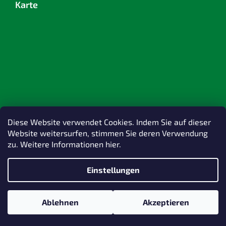
Karte
Diese Website verwendet Cookies. Indem Sie auf dieser
Website weitersurfen, stimmen Sie deren Verwendung
zu. Weitere Informationen hier.
Einstellungen
Erstellt von Shoptet
Ablehnen
Akzeptieren
Copyright 2026
TOPlast, a.s.
. Alle Rechte vorbehalten.