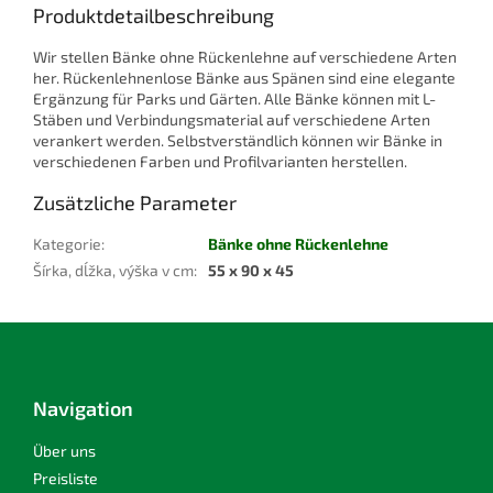
Produktdetailbeschreibung
Wir stellen Bänke ohne Rückenlehne auf verschiedene Arten
her. Rückenlehnenlose Bänke aus Spänen sind eine elegante
Ergänzung für Parks und Gärten. Alle Bänke können mit L-
Stäben und Verbindungsmaterial auf verschiedene Arten
verankert werden. Selbstverständlich können wir Bänke in
verschiedenen Farben und Profilvarianten herstellen.
Zusätzliche Parameter
Kategorie
:
Bänke ohne Rückenlehne
Šírka, dĺžka, výška v cm
:
55 x 90 x 45
F
u
ß
z
Navigation
e
i
Über uns
l
Preisliste