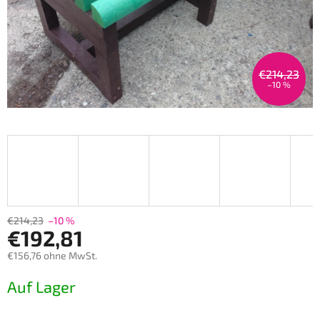
€214,23
–10 %
€214,23
–10 %
€192,81
€156,76 ohne MwSt.
Verkaufspreis:
Auf Lager