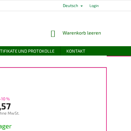
Deutsch
Login
WARENKORB
Warenkorb leeren
TIFIKATE UND PROTOKOLLE
KONTAKT
–10 %
,57
ohne MwSt.
preis:
ager