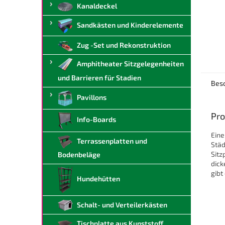
Kanaldeckel
Sandkästen und Kinderelemente
Zug -Set und Rekonstruktion
Amphitheater Sitzgelegenheiten
und Barrieren für Stadien
Bes
Pavillons
Pro
Info-Boards
Eine
Terrassenplatten und
Städ
Sitz
Bodenbeläge
dick
gibt
Hundehütten
Schalt- und Verteilerkästen
Tischplatte aus Kunststoff