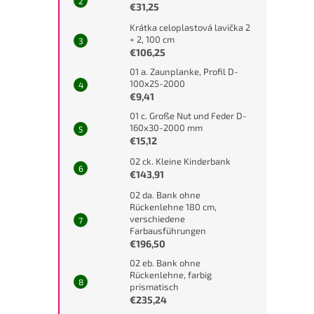
€31,25
Krátka celoplastová lavička 2
+ 2, 100 cm
€106,25
01 a. Zaunplanke, Profil D-
100x25-2000
€9,41
01 c. Große Nut und Feder D-
160x30-2000 mm
€15,12
02 ck. Kleine Kinderbank
€143,91
02 da. Bank ohne
Rückenlehne 180 cm,
verschiedene
Farbausführungen
€196,50
02 eb. Bank ohne
Rückenlehne, farbig
prismatisch
€235,24