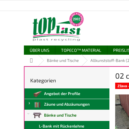
Zum
Inhalt
springen
ÜBER UNS
TOPECO™ MATERIAL
PREISLI
Startseite
Bänke und Tische
Allkunststoff-Bank (2
S
02 
e
Kategorien
Kategorien
i
überspringen
Zľava
t
Angebot der Profile
e
n
Zäune und Abzäunungen
l
e
Bänke und Tische
i
s
L-Bank mit Rückenlehne