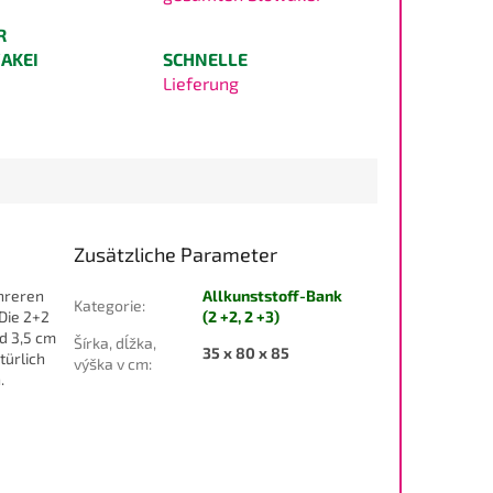
R
AKEI
SCHNELLE
Lieferung
Zusätzliche Parameter
ehreren
Allkunststoff-Bank
Kategorie
:
Die 2+2
(2 +2, 2 +3)
nd 3,5 cm
Šírka, dĺžka,
35 x 80 x 85
türlich
výška v cm
:
.