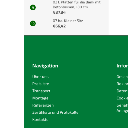
02 l. Platten für die Bank mit
Betonbeinen, 180 cm
€87,84
07 ha. Kleiner Sitz
€66,42
F
u
ß
z
e
Navigation
Info
i
l
Über uns
Gesch
e
Preisliste
Rekla
Transport
Daten
Montage
Cooki
Referenzen
Geneh
Anlag
Zertifikate und Protokolle
Kontakte