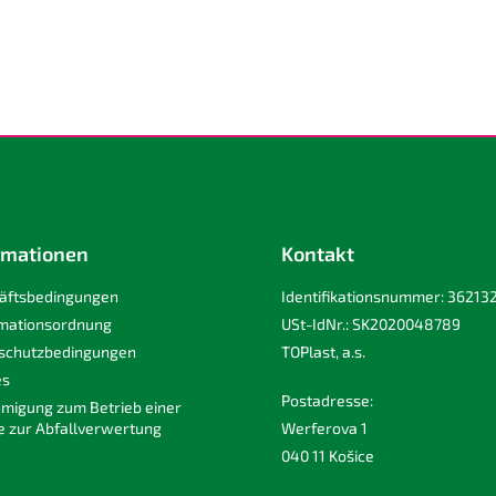
rmationen
Kontakt
äftsbedingungen
Identifikationsnummer: 36213
mationsordnung
USt-IdNr.: SK2020048789
schutzbedingungen
TOPlast, a.s.
es
Postadresse:
migung zum Betrieb einer
e zur Abfallverwertung
Werferova 1
040 11 Košice