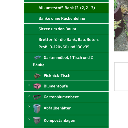
t
Allkunststoff-Bank (2 +2, 2 +3)
e
Bänke ohne Rückenlehne
Sitzen um den Baum
Bretter für die Bank, Bau, Beton,
Profil D-120x50 und 130x35
Gartenmöbel, 1 Tisch und 2
Bänke
Picknick-Tisch
Blumentöpfe
Gartenblumenbeet
Abfallbehälter
Kompostanlagen