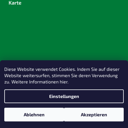
Karte
Diese Website verwendet Cookies. Indem Sie auf dieser
Website weitersurfen, stimmen Sie deren Verwendung
zu. Weitere Informationen hier.
Einstellungen
Erstellt von Shoptet
Ablehnen
Akzeptieren
Copyright 2026
TOPlast, a.s.
. Alle Rechte vorbehalten.