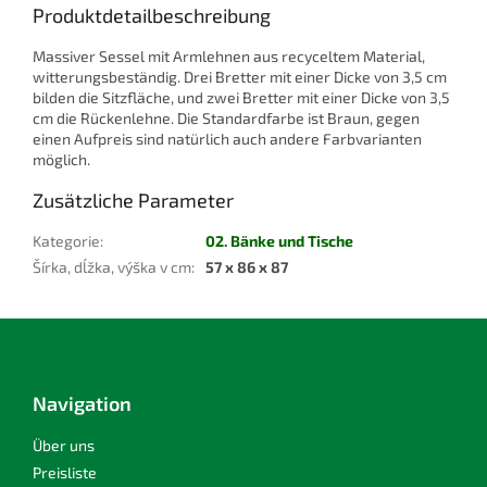
Produktdetailbeschreibung
Massiver Sessel mit Armlehnen aus recyceltem Material,
witterungsbeständig. Drei Bretter mit einer Dicke von 3,5 cm
bilden die Sitzfläche, und zwei Bretter mit einer Dicke von 3,5
cm die Rückenlehne. Die Standardfarbe ist Braun, gegen
einen Aufpreis sind natürlich auch andere Farbvarianten
möglich.
Zusätzliche Parameter
Kategorie
:
02. Bänke und Tische
Šírka, dĺžka, výška v cm
:
57 x 86 x 87
F
u
ß
z
Navigation
e
i
Über uns
l
Preisliste