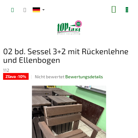
Zum
WARE
Inhalt
springen
02 bd. Sessel 3+2 mit Rückenlehne
und Ellenbogen
112
Die
Nicht bewertet
Bewertungsdetails
Zľava -10%
durchschnittliche
Produktbewertung
ist
0,0
von
5
Sternen.