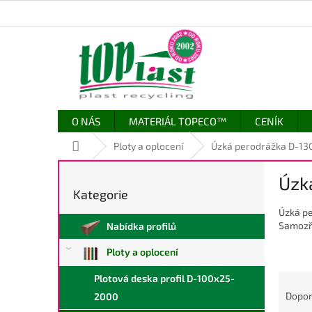
Přejít
na
obsah
O NÁS
MATERIÁL TOPECO™
CENÍK
Domů
Ploty a oplocení
Úzká perodrážka D-13
P
Úzk
o
Kategorie
Přeskočit
s
kategorie
Úzká pe
t
Samozře
Nabídka profilů
r
a
Ploty a oplocení
n
n
Ř
Plotová deska profil D-100x25-
í
a
Dopo
2000
p
z