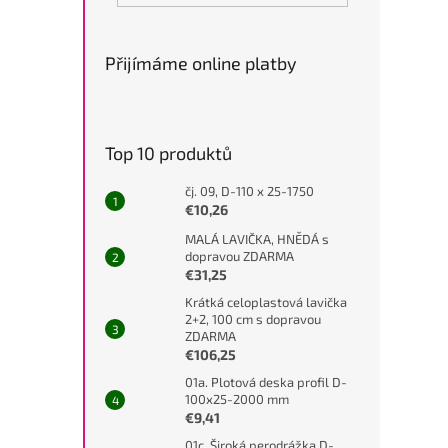
Přijímáme online platby
Top 10 produktů
čj. 09, D-110 x 25-1750
€10,26
MALÁ LAVIČKA, HNĚDÁ s
dopravou ZDARMA
€31,25
Krátká celoplastová lavička
2+2, 100 cm s dopravou
ZDARMA
€106,25
01a. Plotová deska profil D-
100x25-2000 mm
€9,41
01c. Široká perodrážka D-