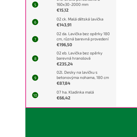
160x30-2000 mm
€15,12
02 ck. Malá dětská lavička
€143,91
02 da. Lavička bez opěrky 180
cm, různá barevná provedení
€196,50
02 eb. Lavička bez opěrky
barevná hranolová
€235,24
02l. Desky na lavičku s
betonovýma nohama, 180 cm
€87,84
07 ha. Kladinka malá
€66,42
Z
á
p
a