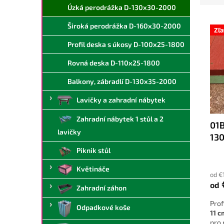
a
e
Úzká perodrážka D-130x30-2000
n
V
n
Široká perodrážka D-160x30-2000
e
ý
í
Zľ
l
p
p
Profil deska s úkosy D-100x25-1800
i
r
s
o
Rovná deska D-110x25-1800
p
d
Balkony, zábradlí D-130x35-2000
r
u
o
k
Lavičky a zahradní nábytek
d
t
u
ů
Zahradní nábytek 1 stůl a 2
01
k
lavičky
13
t
ů
Piknik stůl
Květináče
od €
od
Zahradní záhon
Prof
Odpadkové koše
11 c
pro 