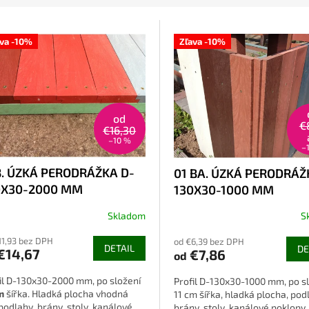
ava -10%
Zľava -10%
od
€
€16,30
–10 %
–
B. ÚZKÁ PERODRÁŽKA D-
01 BA. ÚZKÁ PERODRÁŽ
0X30-2000 MM
130X30-1000 MM
Skladom
S
11,93 bez DPH
od €6,39 bez DPH
DETAIL
DE
€14,67
€7,86
od
il D-130x30-2000 mm, po složení
Profil D-130x30-1000 mm, po s
m
šířka. Hladká plocha vhodná
11 cm šířka, hladká plocha, pod
podlahy, brány, stoly, kanálové
brány, stoly, kanálové poklopy, 