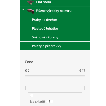
Plát stolu
Různé výrobky na míru
Prahy ke dveřím
Plastové lehátko
Sněhové zábrany
Palety a přepravky
Cena
€
7
€
17
Na skladě
2