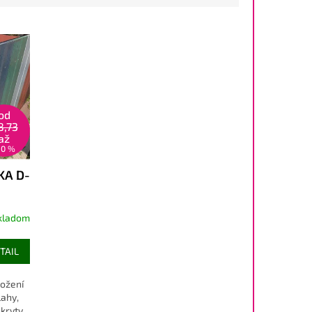
od
8,73
až
10 %
KA D-
kladom
TAIL
ložení
lahy,
kryty.