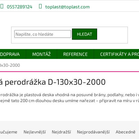
0557289124
toplast@toplast.com
HLEDAT
DOPRAVA
MONTÁŽ
REFERENCE
CERTIFIKÁTY A P
0x30-2000
á perodrážka D-130x30-2000
rodrážka je plastová deska vhodná na posuvné brány, podlahy, nebo i vrch
jmě tato 200 cm dlouhou desku umíme nařezat – připravit na míru v r
ručujeme
Nejlevnější
Nejdražší
Nejprodávanější
Abecedně