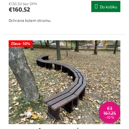
€130,50 bez DPH
Do košíku
€160,52
Ochrana kolem stromu.
Zľava -10%
€3
167,25
–10 %