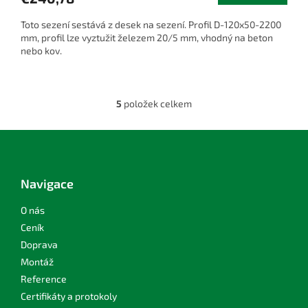
Toto sezení sestává z desek na sezení. Profil D-120x50-2200
mm, profil lze vyztužit železem 20/5 mm, vhodný na beton
nebo kov.
5
položek celkem
O
v
l
Z
á
á
d
p
a
a
Navigace
c
t
í
í
O nás
p
r
Ceník
v
Doprava
k
Montáž
y
v
Reference
ý
Certifikáty a protokoly
p