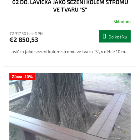
02 DO. LAVIČKA JAKO SEZENÍ KOLEM STROMU
VE TVARU "S"
Skladom
€2 317,50 bez DPH
Do košíku
€2 850,53
Lavička jako sezení kolem stromu ve tvaru "S", v délce 10 m.
Zľava -10%