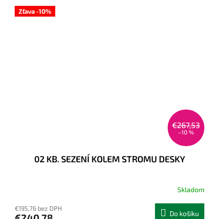
Zľava -10%
€267,53
–10 %
02 KB. SEZENÍ KOLEM STROMU DESKY
Skladom
€195,76 bez DPH
Do košíku
€240,78