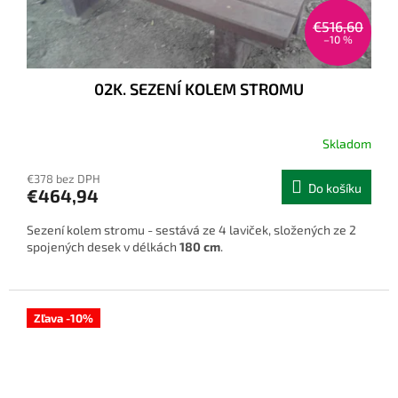
€516,60
–10 %
02K. SEZENÍ KOLEM STROMU
Skladom
€378 bez DPH
Do košíku
€464,94
Sezení kolem stromu - sestává ze 4 laviček, složených ze 2
spojených desek v délkách
180 cm
.
Zľava -10%