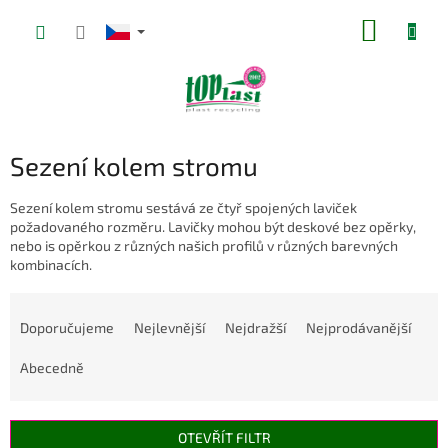
Přejít
NÁKUP
na
obsah
KOŠÍK
Sezení kolem stromu
Sezení kolem stromu sestává ze čtyř spojených laviček
požadovaného rozměru. Lavičky mohou být deskové bez opěrky,
nebo is opěrkou z různých našich profilů v různých barevných
kombinacích.
Ř
a
Doporučujeme
Nejlevnější
Nejdražší
Nejprodávanější
z
e
Abecedně
n
í
p
OTEVŘÍT FILTR