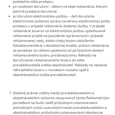
podateľne sídla predajcu
pri osobnom doručení – dátum na kópii reklamácie, ktorým
potvrdí predajca doručenie
pri doručení elektronickou poštou – deň doručenia
elektronickej poštovej správy na adresu elektronickej pošty
predajcu v prípade reklamácie dodanej služby. V prípade
reklamácie tovarov sú elektronickou poštou uplatňované
reklamácie prijaté na posúdenie oprávnenosti v prípade
reklamovanej vady, alebo chyby tovaru doložením
fotodokumentácie v dostatočnej kvalite, pričom reklamácia
sa považuje za celkom uplatnenú až po fyzickom dodaní
reklamovaného tovaru predávajúcemu. Náklady na
doručovanie reklamovaného tovaru do sídla
prevádzkovateľa znáša objednávateľ. Náklady na zaslanie
náhradného tovaru v rovnakom rozsahu späť k
objednávateľovi znáša prevádzkovateľ
Ostatné právne vzťahy medzi prevádzkovateľom a
objednávateľom výslovne neupravené týmto Reklamačným
poriadkom sa budú riadiť príslušnými ustanoveniami
jednotlivých zmlúv uzavretými medzi prevádzkovateľom a
objednávateľom, príslušnými ustanoveniami všeobecne