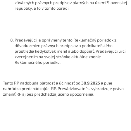
záväzných právnych predpisov platných na území Slovenskej
republiky, a to v tomto poradí.
Predávajúci je oprávnený tento Reklamačný poriadok z
dôvodu zmien právnych predpisov a podnikateľského
prostredia kedykoľvek meniť alebo dopĺňať. Predávajúci určí
zverejnením na svojej stránke aktuálne znenie
Reklamačného poriadku.
Tento RP nadobúda platnosť a účinnosť od
30.9.2025
a plne
nahrádza predchádzajúci RP. Prevádzkovateľ si vyhradzuje právo
zmeniť RP aj bez predchádzajúceho upozornenia.