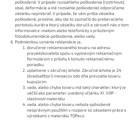
poškodená. V prípade rozsiahleho poškodenia (roztrhnutý
obal, deformácie a iné rozsiahle poškodenie) odporúčame
zásielku neprebrať. V prípade, že vám prišla zásielka
poškodená, prosíme, aby ste to zaznačili do preberacieho
portokolu kuriéra ktorý zásielku doručil a zároveň nás o tom
informovali e-mailom alebo telefonicky s priloženým
fotodokumentácie poškodenia, alebo vady.
Podmienkou uznania reklamácie je,
doručenie reklamovaného tovaru na adresu
prevádzkovateľa spolu s vyplneným reklamačným
formulárom z prílohy k tomuto reklamačnému
poriadku.
uplatnene v záručnej lehote. Záručná lehota je 24
(dvadsaťštyri) mesiacov odo dňa prevzatia tovaru
kupujúcim.
vada, alebo chyba tovaru má taký charakter, ktorý je
väčšií ako parameter uvedený včlánku XI. VOP -
vlastnosti materiálu
vada, alebo chyba tovaru nebola spôsobená
nesprávnym použitím v rozpore so zásadami práce s
výrobkami z materiálu TOPeco