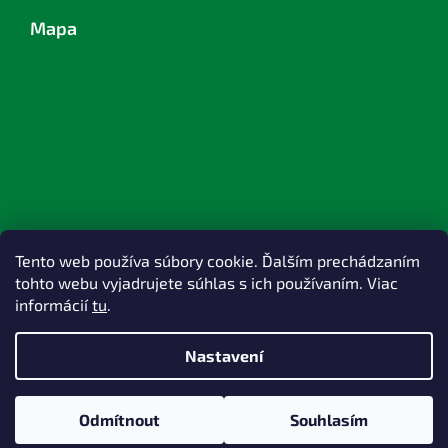
Mapa
Tento web používa súbory cookie. Ďalším prechádzaním
tohto webu vyjadrujete súhlas s ich používaním. Viac
informácií
tu
.
Nastavení
Vytvořil Shoptet
Odmítnout
Souhlasím
Copyright 2026
TOPlast, a.s.
. Všechna práva vyhrazena.