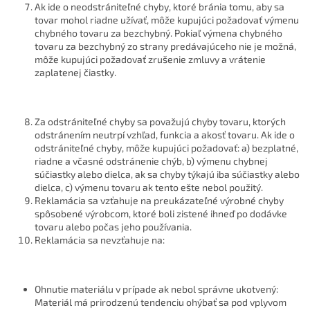
Ak ide o neodstrániteľné chyby, ktoré bránia tomu, aby sa
tovar mohol riadne užívať, môže kupujúci požadovať výmenu
chybného tovaru za bezchybný. Pokiaľ výmena chybného
tovaru za bezchybný zo strany predávajúceho nie je možná,
môže kupujúci požadovať zrušenie zmluvy a vrátenie
zaplatenej čiastky.
Za odstrániteľné chyby sa považujú chyby tovaru, ktorých
odstránením neutrpí vzhľad, funkcia a akosť tovaru. Ak ide o
odstrániteľné chyby, môže kupujúci požadovať: a) bezplatné,
riadne a včasné odstránenie chýb, b) výmenu chybnej
súčiastky alebo dielca, ak sa chyby týkajú iba súčiastky alebo
dielca, c) výmenu tovaru ak tento ešte nebol použitý.
Reklamácia sa vzťahuje na preukázateľné výrobné chyby
spôsobené výrobcom, ktoré boli zistené ihneď po dodávke
tovaru alebo počas jeho používania.
Reklamácia sa nevzťahuje na:
Ohnutie materiálu v prípade ak nebol správne ukotvený:
Materiál má prirodzenú tendenciu ohýbať sa pod vplyvom