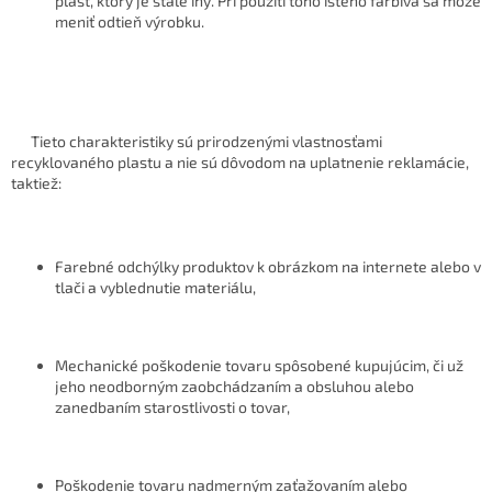
plast, ktorý je stále iný. Pri použití toho istého farbiva sa môže
meniť odtieň výrobku.
Tieto charakteristiky sú prirodzenými vlastnosťami
recyklovaného plastu a nie sú dôvodom na uplatnenie reklamácie,
taktiež:
Farebné odchýlky produktov k obrázkom na internete alebo v
tlači a vyblednutie materiálu,
Mechanické poškodenie tovaru spôsobené kupujúcim, či už
jeho neodborným zaobchádzaním a obsluhou alebo
zanedbaním starostlivosti o tovar,
Poškodenie tovaru nadmerným zaťažovaním alebo