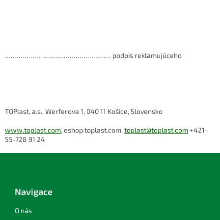
……………………………………………… podpis reklamujúceho
TOPlast, a.s., Werferova 1, 040 11 Košice, Slovensko
www.toplast.com
, eshop.toplast.com,
toplast@toplast.com
+421-
55-728 91 24
Z
á
p
a
Navigace
t
í
O nás