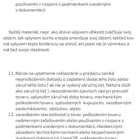
používaním v rozpore s podmienkami uvedenými
v dokumentácii.
Každý materiál, napr. ako drevo vplyvom vlhkosti zväčšuje svoj
objem, tak vplyvom sucha a tepla zmenšuje svoj objem, taktiež kov
má vplyvom tepla tendenciu sa ohnúť, ani plast nie je výnimkou a
má tiež svoje vlastnosti.
Nárok na uplatnenie reklamácie u predajcu zaniká
nepredložením dokladu o zaplatení, dodacieho listu alebo
záručného listu ( ak nie je vydaný záručný list, faktúra slúži
ako záručný list ), neoznámením zjavných vád pri prevzatí
tovaru, uplynutím záručnej doby tovaru, mechanickým
poškodením tovaru spôsobených kupujúcim, neodborným
zaobchádzaním, obsluhou alebo
zanedbaním starostlivosti o tovar, poškodením tovaru
nadmerným zaťažovaním alebo používaním v rozpore s
podmienkami uvedenými v dokumentácii, všeobecnými
zásadami, technickými normami alebo bezpečnostnými
predpismi platnými na území SR, poškodením tovaru