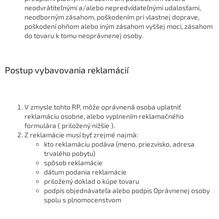
neodvrátiteľnými a/alebo nepredvídateľnými udalosťami,
neodborným zásahom, poškodením pri vlastnej doprave,
poškodení ohňom alebo iným zásahom vyššej moci, zásahom
do tovaru k tomu neoprávnenej osoby.
Postup vybavovania reklamácií
V zmysle tohto RP, môže oprávnená osoba uplatniť
reklamáciu osobne, alebo vyplnením reklamačného
formulára ( priložený nižšie ).
Z reklamácie musí byť zrejmé najmä:
kto reklamáciu podáva (meno, priezvisko, adresa
trvalého pobytu)
spôsob reklamácie
dátum podania reklamácie
priložený doklad o kúpe tovaru
podpis objednávateľa alebo podpis Oprávnenej osoby
spolu s plnomocenstvom