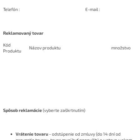
Telefón : E-mail :
Reklamovaný tovar
Kód
Názov produktu
množstvo
Produktu
Spôsob reklamácie
(vyberte zaškrtnutím)
Vrátenie tovaru
- odstúpenie od zmluvy (do 14 dní od
prevzatia tovaru, tovar musí byť nepoužitý a v stave v akom