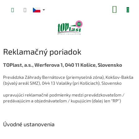
Přejít
NÁKUP
na
obsah
KOŠÍK
Reklamačný poriadok
TOPlast, a.s., Werferova 1, 040 11 Košice, Slovensko
Prevádzka Záhrady Bernátovce (priemyselná zóna), Kokšov-Bakša
(bývalý areál SMZ), 044 13 Valaliky (pri Košiciach), Slovensko
upravujúci reklamačné podmienky medzi prevádzkovateľom /
predávajúcim a objednávateľom / kupujúcim (ďalej len "RP")
Úvodné ustanovenia