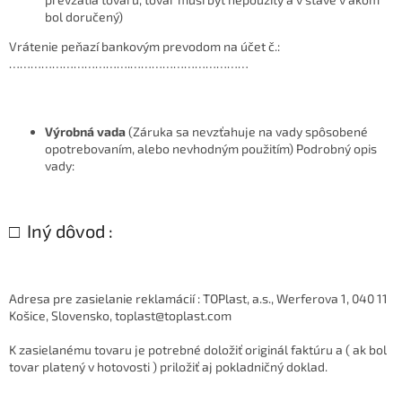
bol doručený)
Vrátenie peňazí bankovým prevodom na účet č.:
…………………………….……………………………
Výrobná vada
(Záruka sa nevzťahuje na vady spôsobené
opotrebovaním, alebo nevhodným použitím) Podrobný opis
vady:
□
Iný dôvod
:
Adresa pre zasielanie reklamácií : TOPlast, a.s., Werferova 1, 040 11
Košice, Slovensko, toplast@toplast.com
K zasielanému tovaru je potrebné doložiť originál faktúru a ( ak bol
tovar platený v hotovosti ) priložiť aj pokladničný doklad.