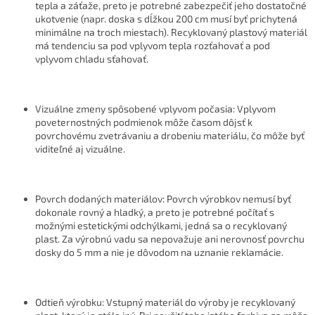
tepla a záťaže, preto je potrebné zabezpečiť jeho dostatočné
ukotvenie (napr. doska s dĺžkou 200 cm musí byť prichytená
minimálne na troch miestach). Recyklovaný plastový materiál
má tendenciu sa pod vplyvom tepla rozťahovať a pod
vplyvom chladu sťahovať.
Vizuálne zmeny spôsobené vplyvom počasia: Vplyvom
poveternostných podmienok môže časom dôjsť k
povrchovému zvetrávaniu a drobeniu materiálu, čo môže byť
viditeľné aj vizuálne.
Povrch dodaných materiálov: Povrch výrobkov nemusí byť
dokonale rovný a hladký, a preto je potrebné počítať s
možnými estetickými odchýlkami, jedná sa o recyklovaný
plast. Za výrobnú vadu sa nepovažuje ani nerovnosť povrchu
dosky do 5 mm a nie je dôvodom na uznanie reklamácie.
Odtieň výrobku: Vstupný materiál do výroby je recyklovaný