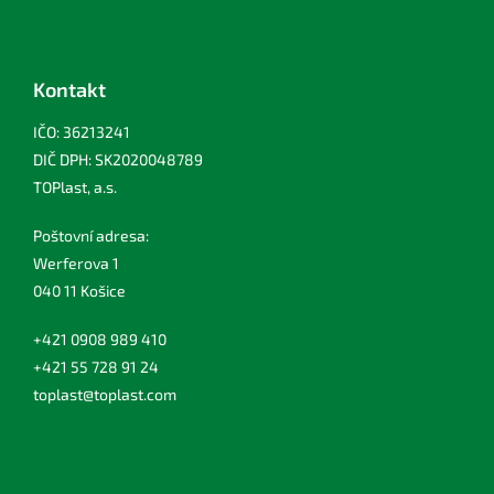
Kontakt
IČO: 36213241
DIČ DPH: SK2020048789
TOPlast, a.s.
Poštovní adresa:
Werferova 1
040 11 Košice
+421 0908 989 410
+421 55 728 91 24
toplast@toplast.com