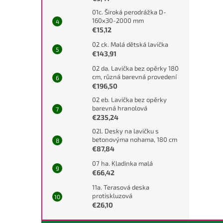
01c. Široká perodrážka D-
160x30-2000 mm
€15,12
02 ck. Malá dětská lavička
€143,91
02 da. Lavička bez opěrky 180
cm, různá barevná provedení
€196,50
02 eb. Lavička bez opěrky
barevná hranolová
€235,24
02l. Desky na lavičku s
betonovýma nohama, 180 cm
€87,84
07 ha. Kladinka malá
€66,42
11a. Terasová deska
protiskluzová
€26,10