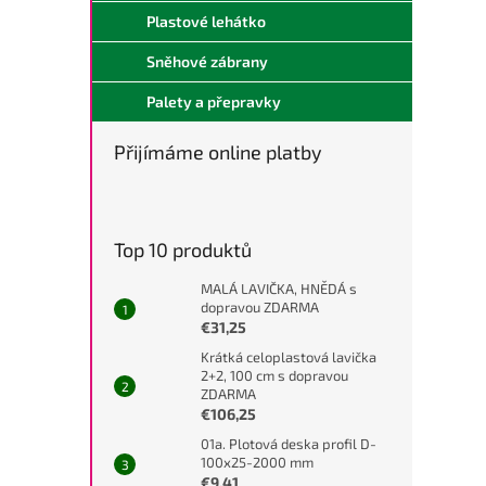
Plastové lehátko
Sněhové zábrany
Palety a přepravky
Přijímáme online platby
Top 10 produktů
MALÁ LAVIČKA, HNĚDÁ s
dopravou ZDARMA
€31,25
Krátká celoplastová lavička
2+2, 100 cm s dopravou
ZDARMA
€106,25
01a. Plotová deska profil D-
100x25-2000 mm
€9,41