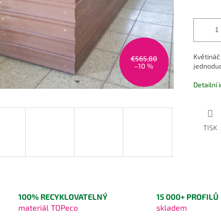
Květináč 
€565,80
–10 %
jednoduc
Detailní
TISK
100% RECYKLOVATELNÝ
15 000+ PROFILŮ
materiál TOPeco
skladem