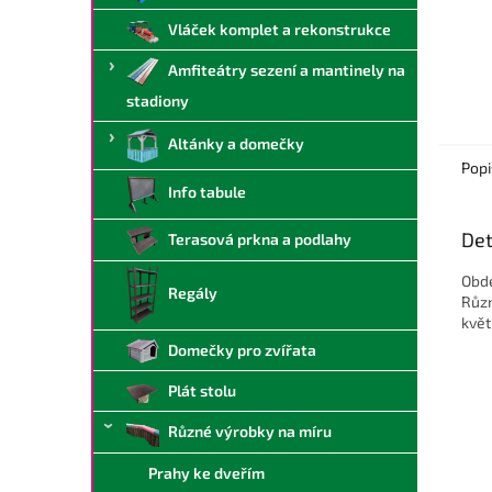
Vláček komplet a rekonstrukce
Amfiteátry sezení a mantinely na
stadiony
Altánky a domečky
Popi
Info tabule
Det
Terasová prkna a podlahy
Obdé
Regály
Různ
květ
Domečky pro zvířata
Plát stolu
Různé výrobky na míru
Prahy ke dveřím