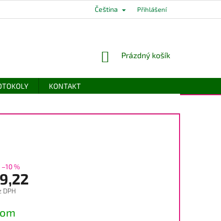
Čeština
Přihlášení
NÁKUPNÍ
Prázdný košík
KOŠÍK
ROTOKOLY
KONTAKT
–10 %
9,22
z DPH
dom