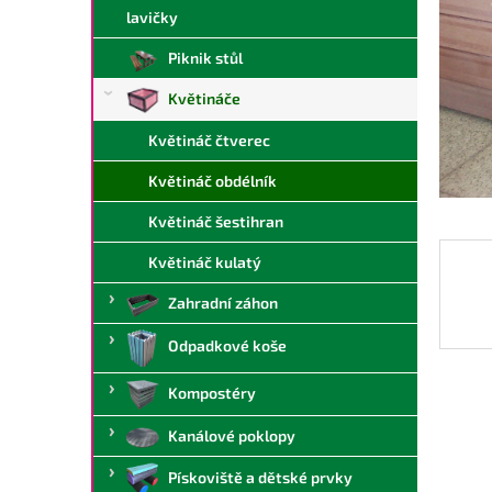
a
lavičky
n
Piknik stůl
e
l
Květináče
Květináč čtverec
Květináč obdélník
Květináč šestihran
Květináč kulatý
Zahradní záhon
Odpadkové koše
Kompostéry
Kanálové poklopy
Pískoviště a dětské prvky