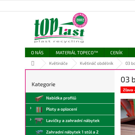
Přejít
na
obsah
O NÁS
MATERIÁL TOPECO™
CENÍK
Domů
Květináče
Květináč obdélník
03 bd
P
03 b
o
Kategorie
Přeskočit
s
kategorie
Zľava
t
Nabídka profilů
r
a
Ploty a oplocení
n
n
Lavičky a zahradní nábytek
í
p
Zahradní nábytek 1 stůl a 2