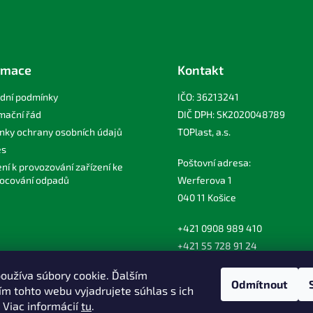
rmace
Kontakt
dní podmínky
IČO: 36213241
mační řád
DIČ DPH: SK2020048789
nky ochrany osobních údajů
TOPlast, a.s.
es
Poštovní adresa:
ní k provozování zařízení ke
ocování odpadů
Werferova 1
040 11 Košice
+421 0908 989 410
+421 55 728 91 24
toplast@toplast.com
oužíva súbory cookie. Ďalším
Odmítnout
m tohto webu vyjadrujete súhlas s ich
 Viac informácií
tu
.