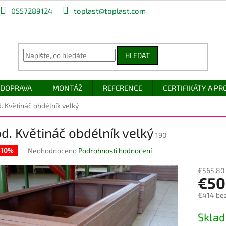
0557289124
toplast@toplast.com
HLEDAT
DOPRAVA
MONTÁŽ
REFERENCE
CERTIFIKÁTY A P
. Květináč obdélník velký
d. Květináč obdélník velký
190
Průměrné
Neohodnoceno
Podrobnosti hodnocení
 -10%
hodnocení
produktu
€565,80
€50
je
0,0
€414 be
z
5
Měrná
Skla
hvězdiček.
cena: