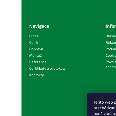
Z
á
p
a
t
Navigace
Info
í
O nás
Obcho
Ceník
Rekla
Doprava
Podmí
Montáž
Cooki
Reference
Povole
zhodn
Certifikáty a protokoly
Kontakty
Tento web p
prechádzaní
používaním.