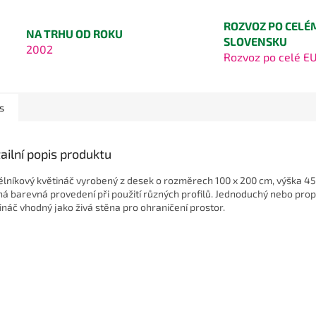
ROZVOZ PO CELÉ
NA TRHU OD ROKU
SLOVENSKU
2002
Rozvoz po celé E
s
ailní popis produktu
lníkový květináč vyrobený z desek o rozměrech 100 x 200 cm, výška 45
á barevná provedení při použití různých profilů. Jednoduchý nebo pro
ináč vhodný jako živá stěna pro ohraničení prostor.