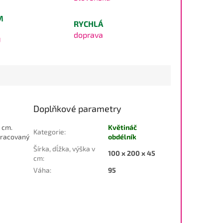
M
RYCHLÁ
doprava
U
Doplňkové parametry
 cm.
Květináč
Kategorie
:
pracovaný
obdélník
Šírka, dĺžka, výška v
100 x 200 x 45
cm
:
Váha
:
95