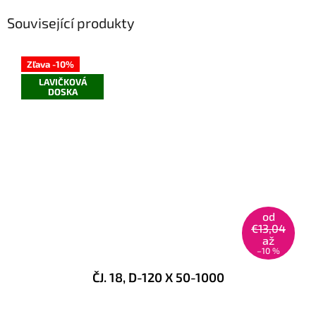
Související produkty
Zľava -10%
LAVIČKOVÁ
DOSKA
od
€13,04
až
–10 %
ČJ. 18, D-120 X 50-1000