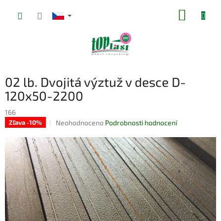
Přejít
NÁKUP
na
obsah
KOŠÍK
02 lb. Dvojitá výztuž v desce D-
120x50-2200
166
Průměrné
Neohodnoceno
Podrobnosti hodnocení
Zľava -10%
hodnocení
produktu
je
0,0
z
5
hvězdiček.