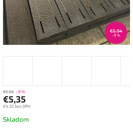
€5,94
–9 %
€5,94
–9 %
€5,35
€4,35 bez DPH
Měrná
Skladom
cena: