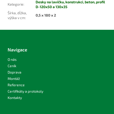
Desky na lavičku, konstrukci, beton, profil
Kategorie
:
D-120x50 a 130x35
Šírka, dĺžka,
0,5 x 180 x 2
výška v cm
:
Z
á
p
a
Navigace
t
í
O nás
Ceník
Doprava
Montáž
Reference
Certifikáty a protokoly
Kontakty