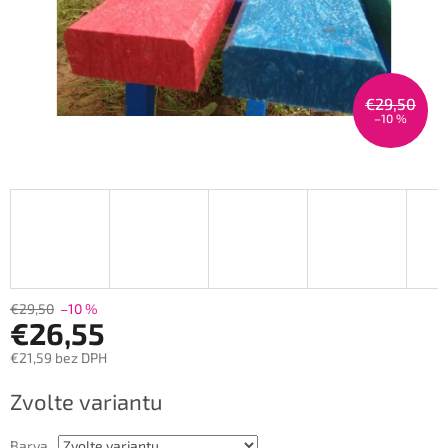
€29,50
–10 %
€29,50
–10 %
€26,55
€21,59 bez DPH
Měrná
Zvolte variantu
cena:
Barva