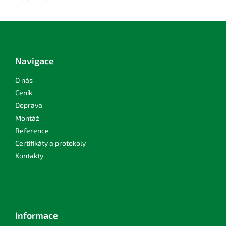
Z
á
p
a
Navigace
t
í
O nás
Ceník
Doprava
Montáž
Reference
Certifikáty a protokoly
Kontakty
Informace