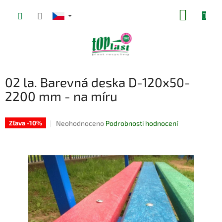
Přejít
NÁKUP
na
obsah
KOŠÍK
02 la. Barevná deska D-120x50-
2200 mm - na míru
Průměrné
Neohodnoceno
Podrobnosti hodnocení
Zľava -10%
hodnocení
produktu
je
0,0
z
5
hvězdiček.