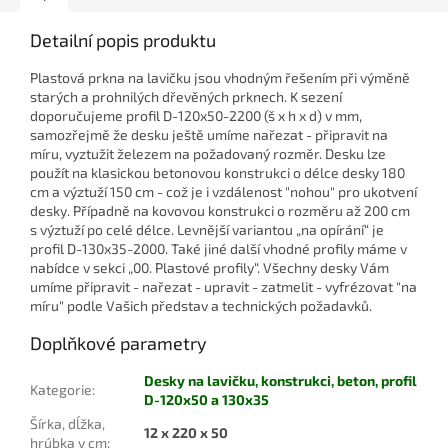
Detailní popis produktu
Plastová prkna na lavičku jsou vhodným řešením při výměně
starých a prohnilých dřevěných prknech. K sezení
doporučujeme profil D-120x50-2200 (š x h x d) v mm,
samozřejmě že desku ještě umíme nařezat - připravit na
míru, vyztužit železem na požadovaný rozměr. Desku lze
použít na klasickou betonovou konstrukci o délce desky 180
cm a výztuží 150 cm - což je i vzdálenost "nohou" pro ukotvení
desky. Případně na kovovou konstrukci o rozměru až 200 cm
s výztuží po celé délce. Levnější variantou „na opírání“ je
profil D-130x35-2000. Také jiné další vhodné profily máme v
nabídce v sekci „00. Plastové profily“. Všechny desky Vám
umíme připravit - nařezat - upravit - zatmelit - vyfrézovat "na
míru" podle Vašich představ a technických požadavků.
Doplňkové parametry
Desky na lavičku, konstrukci, beton, profil
Kategorie
:
D-120x50 a 130x35
Šírka, dĺžka,
12 x 220 x 50
hrúbka v cm
: