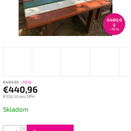
€489,9
5
–10 %
€489,95
–10 %
€440,96
€358,50 bez DPH
Měrná
Skladom
cena: