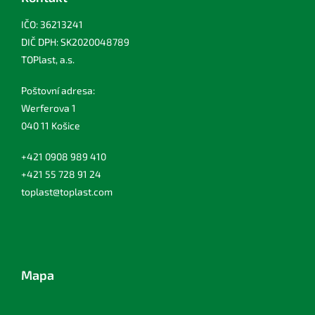
IČO: 36213241
DIČ DPH: SK2020048789
TOPlast, a.s.
Poštovní adresa:
Werferova 1
040 11 Košice
+421 0908 989 410
+421 55 728 91 24
toplast@toplast.com
Mapa