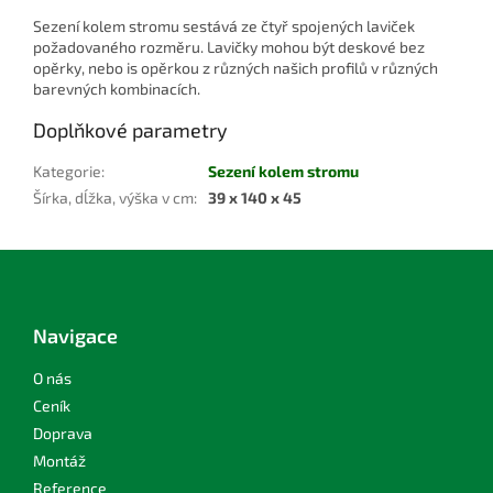
Sezení kolem stromu sestává ze čtyř spojených laviček
požadovaného rozměru. Lavičky mohou být deskové bez
opěrky, nebo is opěrkou z různých našich profilů v různých
barevných kombinacích.
Doplňkové parametry
Kategorie
:
Sezení kolem stromu
Šírka, dĺžka, výška v cm
:
39 x 140 x 45
Z
á
p
a
Navigace
t
í
O nás
Ceník
Doprava
Montáž
Reference