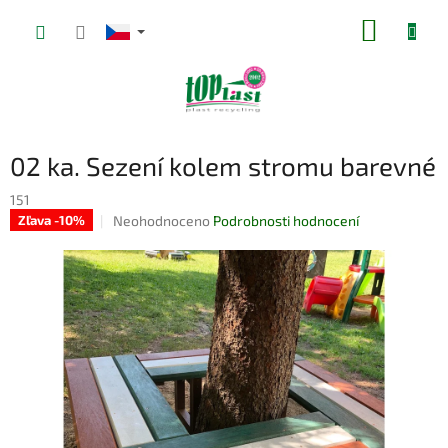
Přejít
NÁKUP
na
obsah
KOŠÍK
02 ka. Sezení kolem stromu barevné
151
Průměrné
Neohodnoceno
Podrobnosti hodnocení
Zľava -10%
hodnocení
produktu
je
0,0
z
5
hvězdiček.