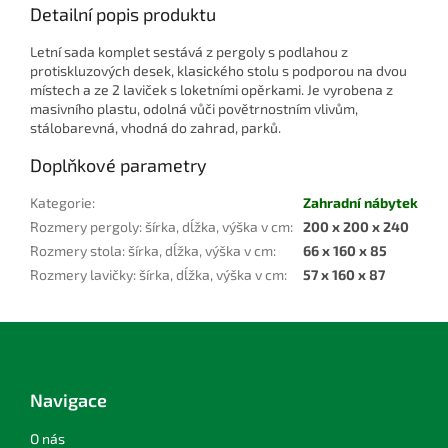
Detailní popis produktu
Letní sada komplet sestává z pergoly s podlahou z
protiskluzových desek, klasického stolu s podporou na dvou
místech a ze 2 laviček s loketními opěrkami. Je vyrobena z
masivního plastu, odolná vůči povětrnostním vlivům,
stálobarevná, vhodná do zahrad, parků.
Doplňkové parametry
Kategorie
:
Zahradní nábytek
Rozmery pergoly: šírka, dĺžka, výška v cm
:
200 x 200 x 240
Rozmery stola: šírka, dĺžka, výška v cm
:
66 x 160 x 85
Rozmery lavičky: šírka, dĺžka, výška v cm
:
57 x 160 x 87
Z
á
p
a
Navigace
t
í
O nás