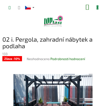
Přejít
NÁKUP
na
obsah
KOŠÍK
02 i. Pergola, zahradní nábytek a
podlaha
133
Průměrné
Neohodnoceno
Podrobnosti hodnocení
Zľava -10%
hodnocení
produktu
je
0,0
z
5
hvězdiček.