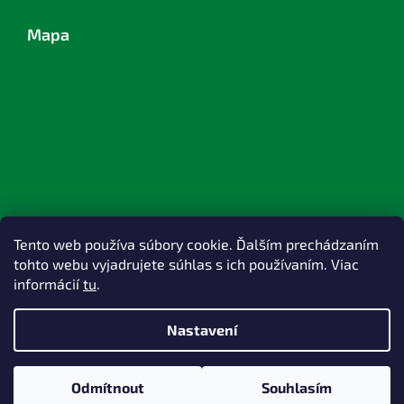
Mapa
Tento web používa súbory cookie. Ďalším prechádzaním
tohto webu vyjadrujete súhlas s ich používaním. Viac
informácií
tu
.
Nastavení
Vytvořil Shoptet
Odmítnout
Souhlasím
Copyright 2026
TOPlast, a.s.
. Všechna práva vyhrazena.