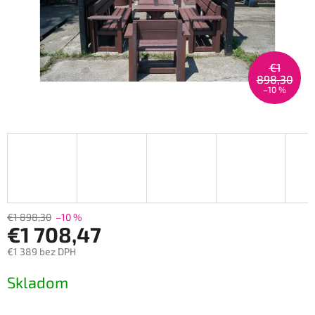
€1
898,30
–10 %
€1 898,30
–10 %
€1 708,47
€1 389 bez DPH
Měrná
Skladom
cena: