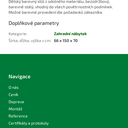
Dětský barevný stůl z odolného materiálu, bezúdržbový,
barevně stálý, vhodný do všech povětrnostních podmínek.
Možné barevné provedení dle požadavků zákazníka.
Doplňkové parametry
Kategorie
:
Zahradní nábytek
Šírka, dĺžka, výška v cm
:
66 x 150 x 70
Z
á
p
a
Navigace
t
í
O nás
Ceník
Doprava
Montáž
Reference
Certifikáty a protokoly