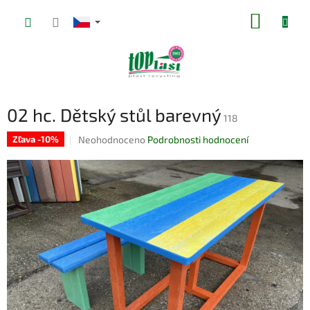
Přejít
NÁKUP
na
obsah
KOŠÍK
02 hc. Dětský stůl barevný
118
Průměrné
Neohodnoceno
Podrobnosti hodnocení
Zľava -10%
hodnocení
produktu
je
0,0
z
5
hvězdiček.