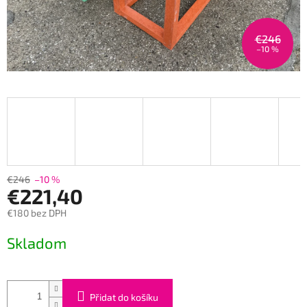
€246
–10 %
€246
–10 %
€221,40
€180 bez DPH
Měrná
Skladom
cena:
Přidat do košíku