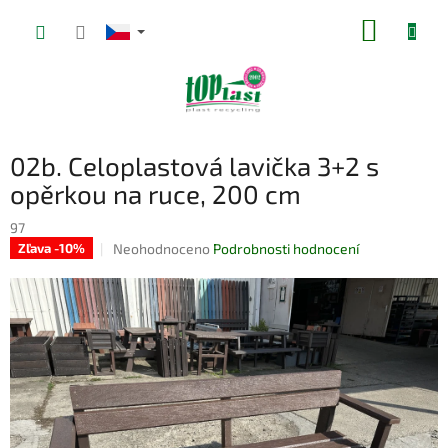
Přejít
NÁKUP
na
obsah
KOŠÍK
02b. Celoplastová lavička 3+2 s
opěrkou na ruce, 200 cm
97
Průměrné
Neohodnoceno
Podrobnosti hodnocení
Zľava -10%
hodnocení
produktu
je
0,0
z
5
hvězdiček.