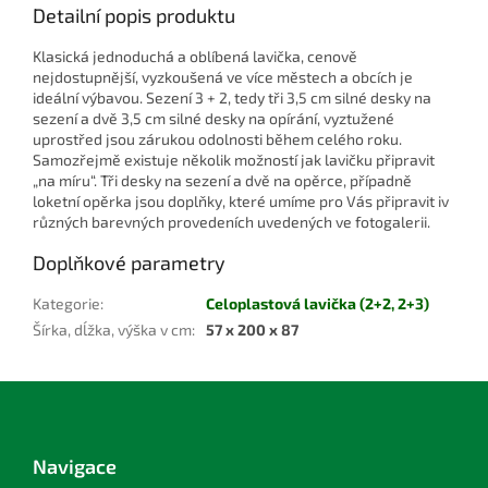
Detailní popis produktu
Klasická jednoduchá a oblíbená lavička, cenově
nejdostupnější, vyzkoušená ve více městech a obcích je
ideální výbavou. Sezení 3 + 2, tedy tři 3,5 cm silné desky na
sezení a dvě 3,5 cm silné desky na opírání, vyztužené
uprostřed jsou zárukou odolnosti během celého roku.
Samozřejmě existuje několik možností jak lavičku připravit
„na míru“. Tři desky na sezení a dvě na opěrce, případně
loketní opěrka jsou doplňky, které umíme pro Vás připravit iv
různých barevných provedeních uvedených ve fotogalerii.
Doplňkové parametry
Kategorie
:
Celoplastová lavička (2+2, 2+3)
Šírka, dĺžka, výška v cm
:
57 x 200 x 87
Z
á
p
a
Navigace