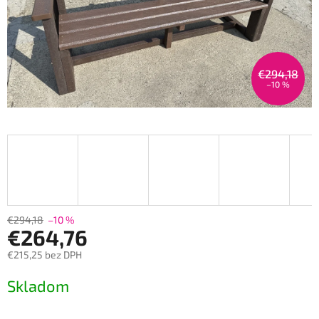
€294,18
–10 %
€294,18
–10 %
€264,76
€215,25 bez DPH
Měrná
Skladom
cena: