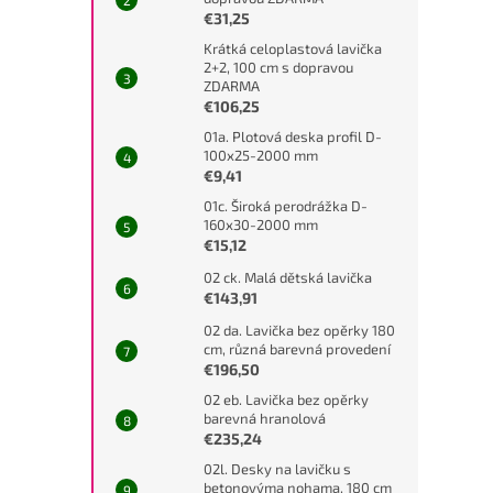
€31,25
Krátká celoplastová lavička
2+2, 100 cm s dopravou
ZDARMA
€106,25
01a. Plotová deska profil D-
100x25-2000 mm
€9,41
01c. Široká perodrážka D-
160x30-2000 mm
€15,12
02 ck. Malá dětská lavička
€143,91
02 da. Lavička bez opěrky 180
cm, různá barevná provedení
€196,50
02 eb. Lavička bez opěrky
barevná hranolová
€235,24
02l. Desky na lavičku s
betonovýma nohama, 180 cm