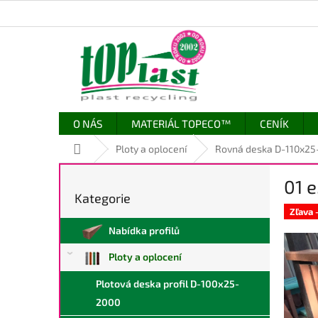
Přejít
na
obsah
O NÁS
MATERIÁL TOPECO™
CENÍK
Domů
Ploty a oplocení
Rovná deska D-110x25
P
01 
o
Kategorie
Přeskočit
s
kategorie
Zľava
t
Nabídka profilů
r
a
Ploty a oplocení
n
n
Plotová deska profil D-100x25-
í
2000
p