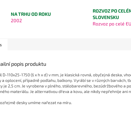
ROZVOZ PO CELÉ
NA TRHU OD ROKU
SLOVENSKU
2002
Rozvoz po celé E
s
ailní popis produktu
il D-110x25-1750 (š x h x d) v mm, je klasická rovná, obyčejná deska, vh
y a oplocení, případně podlahu, balkony. Vyrábí se v různých barvách, t
y je 2,5 cm. Je vyrobena v plného, ​​stálobarevného, ​​bezúdržbového a p
ného materiálu. Je alternativou dřeva a kovu, ale nikdy nepřehnije ani 
ozřejmě desky umíme nařezat na míru.