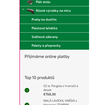
Plát stolu
Různé výrobky na míru
Prahy ke dveřím
Plastové lehátko
Sněhové zábrany
Palety a přepravky
Přijímáme online platby
Top 10 produktů
02 ia. Pergola z hranolů a
desek
€758,30
MALÁ LAVIČKA, HNĚDÁ s
dopravou ZDARMA