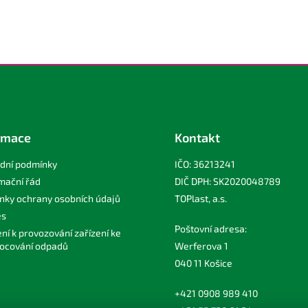
rmace
Kontakt
dní podmínky
IČO: 36213241
mační řád
DIČ DPH: SK2020048789
nky ochrany osobních údajů
TOPlast, a.s.
es
Poštovní adresa:
ní k provozování zařízení ke
ocování odpadů
Werferova 1
040 11 Košice
+421 0908 989 410