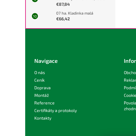
€87,84
07 ha. Kladinka malá
€66,42
Z
á
p
a
t
Navigace
Info
í
O nás
Obcho
Ceník
Rekla
Doprava
Podmí
Montáž
Cooki
Reference
Povole
zhodn
Certifikáty a protokoly
Kontakty