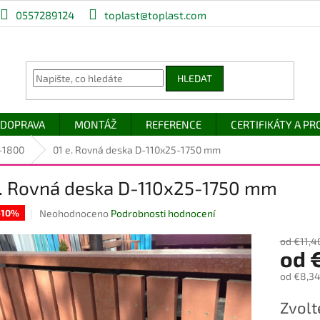
0557289124
toplast@toplast.com
HLEDAT
DOPRAVA
MONTÁŽ
REFERENCE
CERTIFIKÁTY A P
-1800
01 e. Rovná deska D-110x25-1750 mm
e. Rovná deska D-110x25-1750 mm
Průměrné
Neohodnoceno
Podrobnosti hodnocení
 -10%
hodnocení
produktu
od €11,4
od
je
0,0
od
€8,3
z
5
Měrná
Zvolt
hvězdiček.
cena: