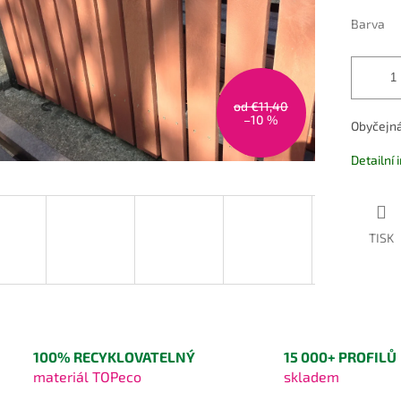
Barva
od €11,40
–10 %
Obyčejná
Detailní
TISK
100% RECYKLOVATELNÝ
15 000+ PROFILŮ
materiál TOPeco
skladem