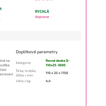
M
RYCHLÁ
doprava
U
Doplňkové parametry
odná na
Rovná deska D-
Kategorie
:
loušťka
110x25-1800
očasí
Šírka, hrúbka,
110 x 25 x 1750
nezrezaví.
dĺžka v mm
:
Váha v kg
:
4,4