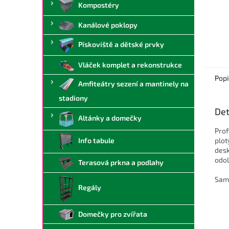
Kompostéry
Kanálové poklopy
Pískoviště a dětské prvky
Vláček komplet a rekonstrukce
Popi
Amfiteátry sezení a mantinely na
stadiony
Det
Altánky a domečky
Prof
plot
Info tabule
desk
odol
Terasová prkna a podlahy
Sam
Regály
Domečky pro zvířata