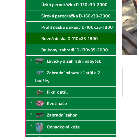
a
Úzká perodrážka D-130x30-2000
n
Široká perodrážka D-160x30-2000
e
l
Profil deska s úkosy D-100x25-1800
Rovná deska D-110x25-1800
Balkony, zábradlí D-130x35-2000
Lavičky a zahradní nábytek
Zahradní nábytek 1 stůl a 2
lavičky
Piknik stůl
Květináče
Zahradní záhon
Odpadkové koše